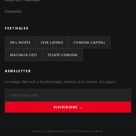
Contacto
FESTIVALES
PA'L NORTE
VIVE LATINO
CORONA CAPITAL
MACHACA FEST
TECATE COMUNA
NEWSLETTER
Lo mejor del rock y los festivales, directo a tu correo. Sin spam.
SUSCRIBIRME →
Derechos Reservados © 2026 Monterrey Rock.