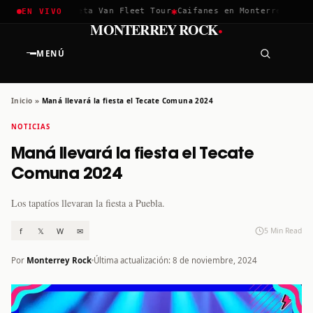
✱
✱
ella 2026
Greta Van Fleet Tour
Caifanes en Monterrey · 12 Di
EN VIVO
·
MONTERREY ROCK
MENÚ
Inicio
»
Maná llevará la fiesta el Tecate Comuna 2024
NOTICIAS
Maná llevará la fiesta el Tecate
Comuna 2024
Los tapatíos llevaran la fiesta a Puebla.
f
𝕏
W
✉
5 Min Read
Por
Monterrey Rock
Última actualización: 8 de noviembre, 2024