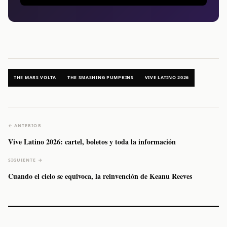
THE MARS VOLTA
THE SMASHING PUMPKINS
VIVE LATINO 2026
← ANTERIOR
Vive Latino 2026: cartel, boletos y toda la información
SIGUIENTE →
Cuando el cielo se equivoca, la reinvención de Keanu Reeves
Caifanes regresa
Fallece Felipe
The Strokes
Karol 