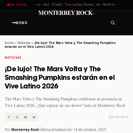
✱
✱
hella 2026
Greta Van Fleet Tour
Caifanes en Monterrey · 12 D
EN VIVO
·
MONTERREY ROCK
MENÚ
Inicio
»
Noticias
»
¡De lujo! The Mars Volta y The Smashing Pumpkins
estarán en el Vive Latino 2026
NOTICIAS
¡De lujo! The Mars Volta y The
Smashing Pumpkins estarán en el
Vive Latino 2026
The Mars Volta y The Smashing Pumpkins confirman su presencia en
Vive Latino 2026. ¿Qué esperar de sus shows? todo en Monterrey Rock
f
𝕏
W
✉
3 Min Read
Por
Monterrey Rock
Última actualización: 14 de octubre, 2025