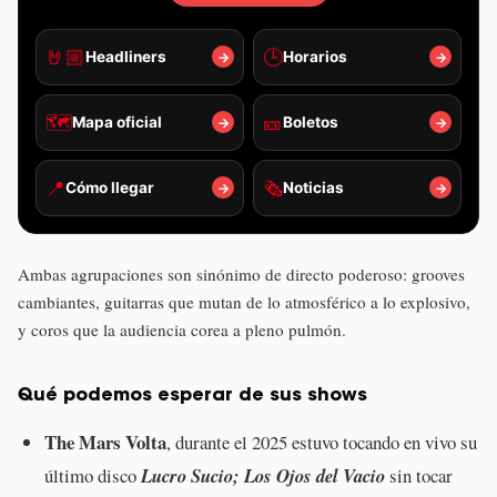
🤘🏼
🕒
Headliners
Horarios
→
→
🗺️
🎫
Mapa oficial
Boletos
→
→
📍
🗞️
Cómo llegar
Noticias
→
→
Ambas agrupaciones son sinónimo de directo poderoso: grooves
cambiantes, guitarras que mutan de lo atmosférico a lo explosivo,
y coros que la audiencia corea a pleno pulmón.
Qué podemos esperar de sus shows
The Mars Volta
, durante el 2025 estuvo tocando en vivo su
último disco
Lucro Sucio; Los Ojos del Vacio
sin tocar