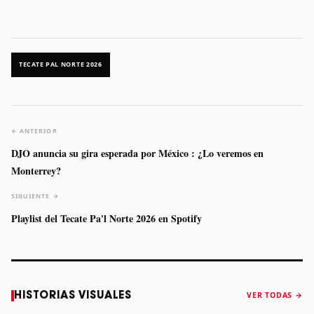
TECATE PAL NORTE 2026
← ANTERIOR
DJO anuncia su gira esperada por México : ¿Lo veremos en
Monterrey?
SIGUIENTE →
Playlist del Tecate Pa'l Norte 2026 en Spotify
Caifanes regresa
Fallece Felipe
The Strokes
Karol 
HISTORIAS VISUALES
VER TODAS →
a Monterrey el
Staiti, guitarrista
anuncia “Reality
conqu
próximo 12 de
de Los Enanitos
Awaits The World
Coach