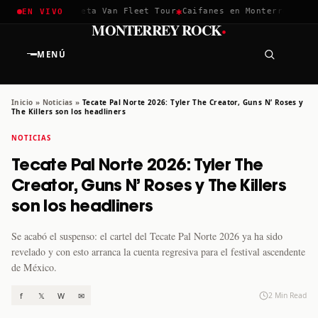
✱
✱
hella 2026
Greta Van Fleet Tour
Caifanes en Monterrey · 12 D
EN VIVO
·
MONTERREY ROCK
MENÚ
Inicio
»
Noticias
»
Tecate Pal Norte 2026: Tyler The Creator, Guns N’ Roses y
The Killers son los headliners
NOTICIAS
Tecate Pal Norte 2026: Tyler The
Creator, Guns N’ Roses y The Killers
son los headliners
Se acabó el suspenso: el cartel del Tecate Pal Norte 2026 ya ha sido
revelado y con esto arranca la cuenta regresiva para el festival ascendente
de México.
f
𝕏
W
✉
2 Min Read