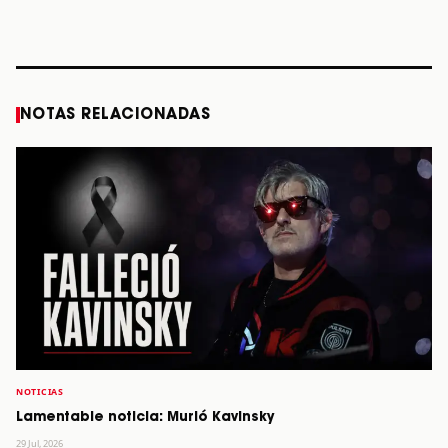
diciembre
Verdes, a los 64
2026”
años
STORY
STORY
STORY
STOR
NOTAS RELACIONADAS
NOTICIAS
Lamentable noticia: Murió Kavinsky
29 Jul, 2026