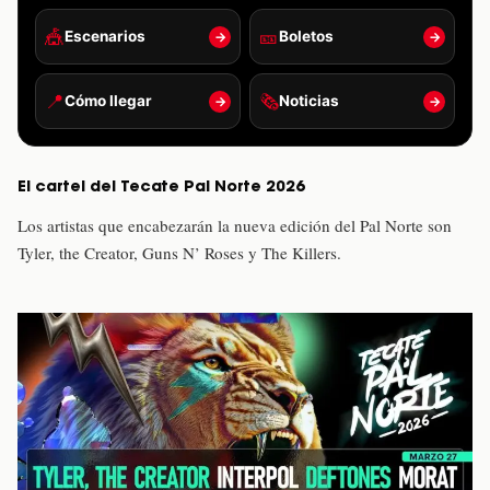
🎪
🎫
Escenarios
Boletos
→
→
📍
🗞️
Cómo llegar
Noticias
→
→
El cartel del Tecate Pal Norte 2026
Los artistas que encabezarán la nueva edición del Pal Norte son
Tyler, the Creator, Guns N’ Roses y The Killers.