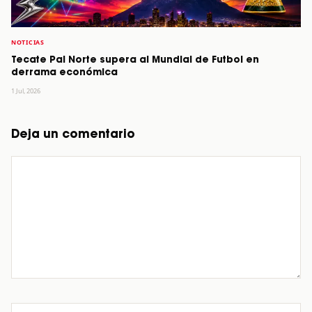
NOTICIAS
Tecate Pal Norte supera al Mundial de Futbol en
derrama económica
1 Jul, 2026
Deja un comentario
Comentario
Nombre