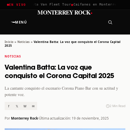
✱
✱
ella 2026
Greta Van Fleet Tour
Caifanes en Monterrey · 12 Di
EN VIVO
·
MONTERREY ROCK
MENÚ
Inicio
»
Noticias
»
Valentina Batta: La voz que conquisto el Corona Capital
2025
NOTICIAS
Valentina Batta: La voz que
conquisto el Corona Capital 2025
La cantante conquisto el escenario Corona Piano Bar con su actitud y
potente voz.
f
𝕏
W
✉
2 Min Read
Por
Monterrey Rock
Última actualización: 19 de noviembre, 2025