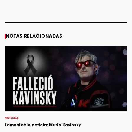
diciembre
Verdes, a los 64
2026”
años
STORY
STORY
STORY
STOR
NOTAS RELACIONADAS
NOTICIAS
Lamentable noticia: Murió Kavinsky