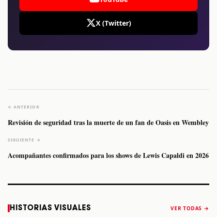
X (Twitter)
← ANTERIOR
Revisión de seguridad tras la muerte de un fan de Oasis en Wembley
SIGUIENTE →
Acompañantes confirmados para los shows de Lewis Capaldi en 2026
Caifanes regresa
Fallece Felipe
The Strokes
Karol 
HISTORIAS VISUALES
VER TODAS →
a Monterrey el
Staiti, guitarrista
anuncia “Reality
conqu
próximo 12 de
de Los Enanitos
Awaits The World
Coach