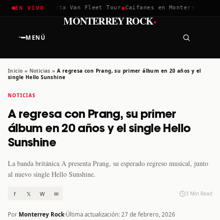
✱
✱
ella 2026
Greta Van Fleet Tour
Caifanes en Monterrey · 12 D
EN VIVO
·
MONTERREY ROCK
MENÚ
Inicio
»
Noticias
»
A regresa con Prang, su primer álbum en 20 años y el
single Hello Sunshine
NOTICIAS
A regresa con Prang, su primer
álbum en 20 años y el single Hello
Sunshine
La banda británica A presenta Prang, su esperado regreso musical, junto
al nuevo single Hello Sunshine.
f
𝕏
W
✉
3 Min Read
Por
Monterrey Rock
Última actualización: 27 de febrero, 2026