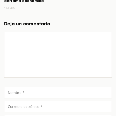
derrama económica
1 Jul, 2026
Deja un comentario
Comentario
Nombre
Correo
electrónico