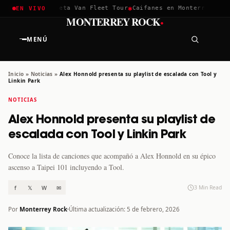
✱
✱
hella 2026
Greta Van Fleet Tour
Caifanes en Monterrey · 12 D
EN VIVO
·
MONTERREY ROCK
MENÚ
Inicio
»
Noticias
»
Alex Honnold presenta su playlist de escalada con Tool y
Linkin Park
NOTICIAS
Alex Honnold presenta su playlist de
escalada con Tool y Linkin Park
Conoce la lista de canciones que acompañó a Alex Honnold en su épico
ascenso a Taipei 101 incluyendo a Tool.
f
𝕏
W
✉
3 Min Read
Por
Monterrey Rock
Última actualización: 5 de febrero, 2026