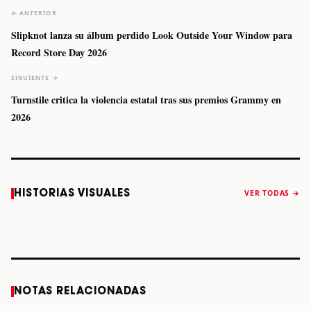
← ANTERIOR
Slipknot lanza su álbum perdido Look Outside Your Window para
Record Store Day 2026
SIGUIENTE →
Turnstile critica la violencia estatal tras sus premios Grammy en
2026
Caifanes regresa
Fallece Felipe
The Strokes
Karol 
HISTORIAS VISUALES
VER TODAS →
a Monterrey el
Staiti, guitarrista
anuncia “Reality
conqu
próximo 12 de
de Los Enanitos
Awaits The World
Coach
diciembre
Verdes, a los 64
2026”
años
STORY
STORY
STORY
STOR
NOTAS RELACIONADAS