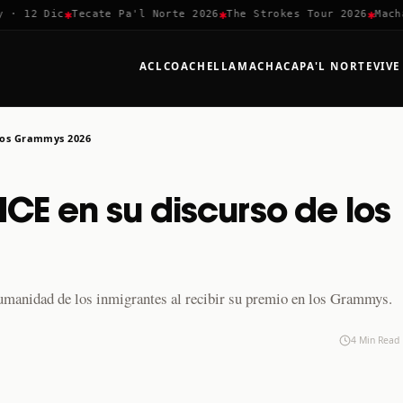
✱
✱
✱
12 Dic
Tecate Pa'l Norte 2026
The Strokes Tour 2026
Machaca 
ACL
COACHELLA
MACHACA
PA'L NORTE
VIVE
 los Grammys 2026
ICE en su discurso de los
umanidad de los inmigrantes al recibir su premio en los Grammys.
4 Min Read