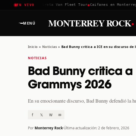
✱
✱
Coachella 2026
Greta Van Fleet Tour
Caifanes en Monterrey · 
EN VIVO
·
MONTERREY ROCK
MENÚ
Inicio
»
Noticias
»
Bad Bunny critica a ICE en su discurso de
NOTICIAS
Bad Bunny critica a 
Grammys 2026
En su emocionante discurso, Bad Bunny defendió la h
f
𝕏
W
✉
Por
Monterrey Rock
Última actualización: 2 de febrero, 2026