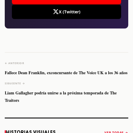
X (Twitter)
← ANTERIOR
Fallece Dean Franklin, exconcursante de The Voice UK a los 36 años
SIGUIENTE →
Liam Gallagher podría unirse a la próxima temporada de The
Traitors
Caifanes regresa
Fallece Felipe
The Strokes
Karol 
HISTORIAS VISUALES
VER TODAS →