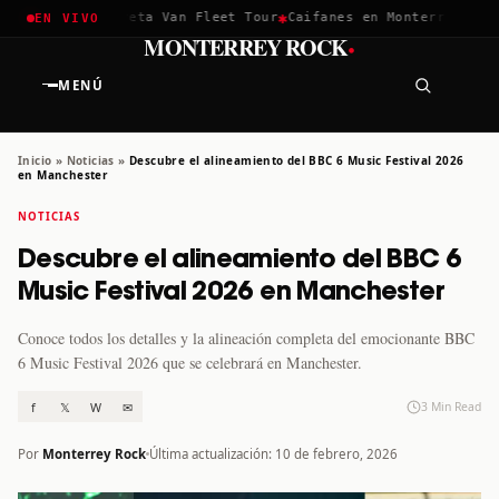
✱
✱
hella 2026
Greta Van Fleet Tour
Caifanes en Monterrey · 12 D
EN VIVO
·
MONTERREY ROCK
MENÚ
Inicio
»
Noticias
»
Descubre el alineamiento del BBC 6 Music Festival 2026
en Manchester
NOTICIAS
Descubre el alineamiento del BBC 6
Music Festival 2026 en Manchester
Conoce todos los detalles y la alineación completa del emocionante BBC
6 Music Festival 2026 que se celebrará en Manchester.
f
𝕏
W
✉
3 Min Read
Por
Monterrey Rock
Última actualización: 10 de febrero, 2026