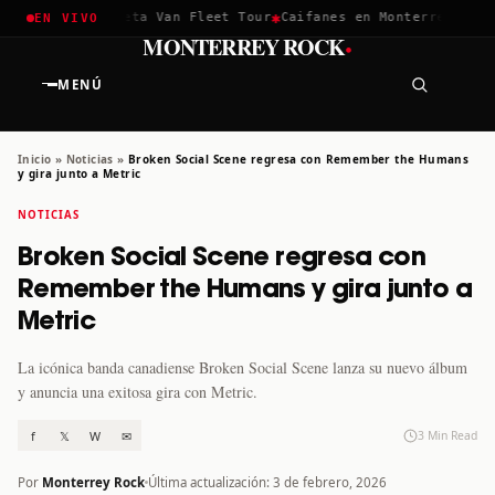
✱
✱
ella 2026
Greta Van Fleet Tour
Caifanes en Monterrey · 12 Di
EN VIVO
·
MONTERREY ROCK
MENÚ
Inicio
»
Noticias
»
Broken Social Scene regresa con Remember the Humans
y gira junto a Metric
NOTICIAS
Broken Social Scene regresa con
Remember the Humans y gira junto a
Metric
La icónica banda canadiense Broken Social Scene lanza su nuevo álbum
y anuncia una exitosa gira con Metric.
f
𝕏
W
✉
3 Min Read
Por
Monterrey Rock
Última actualización: 3 de febrero, 2026