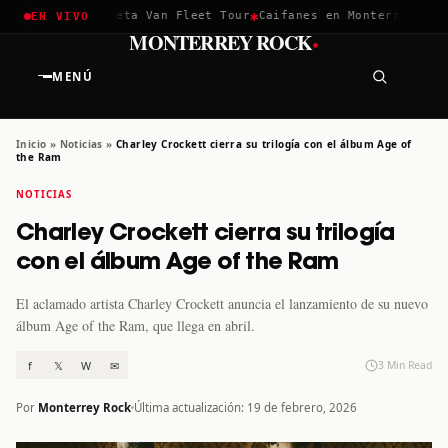
✱
✱
hella 2026
Greta Van Fleet Tour
Caifanes en Monterrey · 12 D
EN VIVO
·
MONTERREY ROCK
MENÚ
Inicio
»
Noticias
»
Charley Crockett cierra su trilogía con el álbum Age of
the Ram
NOTICIAS
Charley Crockett cierra su trilogía
con el álbum Age of the Ram
El aclamado artista Charley Crockett anuncia el lanzamiento de su nuevo
álbum Age of the Ram, que llega en abril.
f
𝕏
W
✉
3 Min Read
Por
Monterrey Rock
Última actualización: 19 de febrero, 2026