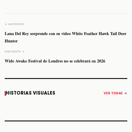
← ANTERIOR
Lana Del Rey sorprende con su video White Feather Hawk Tail Deer
Hunter
SIGUIENTE →
Wide Awake Festival de Londres no se celebrará en 2026
Caifanes regresa
Fallece Felipe
The Strokes
Karol 
HISTORIAS VISUALES
VER TODAS →
a Monterrey el
Staiti, guitarrista
anuncia “Reality
conqu
próximo 12 de
de Los Enanitos
Awaits The World
Coach
diciembre
Verdes, a los 64
2026”
años
STORY
STORY
STORY
STOR