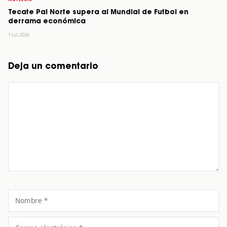
Tecate Pal Norte supera al Mundial de Futbol en
derrama económica
1 Jul, 2026
Deja un comentario
Comentario
Nombre
Correo