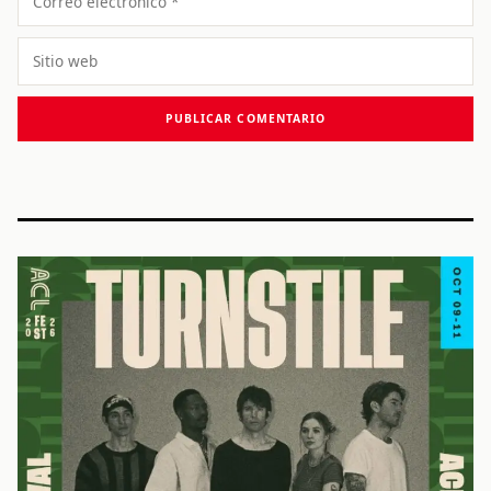
electrónico
Sitio
web