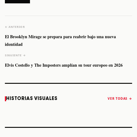
← ANTERIOR
El Brooklyn Mirage se prepara para reabrir bajo una nueva
identidad
SIGUIENTE →
Elvis Costello y The Imposters amplían su tour europeo en 2026
Caifanes regresa
Fallece Felipe
The Strokes
Karol 
HISTORIAS VISUALES
VER TODAS →
a Monterrey el
Staiti, guitarrista
anuncia “Reality
conqu
próximo 12 de
de Los Enanitos
Awaits The World
Coach
diciembre
Verdes, a los 64
2026”
años
STORY
STORY
STORY
STOR