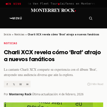
✱
✱
lla 2026
Greta Van Fleet Tour
Caifanes en Monterrey · 12 Dic
EN VIVO
·
MONTERREY ROCK
MENÚ
Inicio
»
Noticias
»
Charli XCX revela cómo ‘Brat’ atrajo a nuevos fanáticos
NOTICIAS
Charli XCX revela cómo ‘Brat’ atrajo
a nuevos fanáticos
La cantante Charli XCX comparte su experiencia con el álbum 'Brat',
atrayendo una audiencia diversa que aún la explora.
f
𝕏
W
✉
3 Min Read
Por
Monterrey Rock
Última actualización: 4 de febrero, 2026