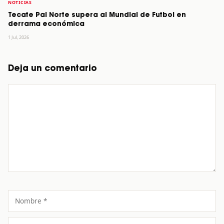
NOTICIAS
Tecate Pal Norte supera al Mundial de Futbol en
derrama económica
1 Jul, 2026
Deja un comentario
Comentario
Nombre
Correo