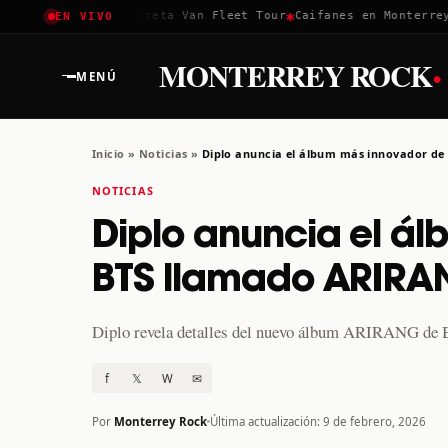
✱
✱
Coachella 2026
Greta Van Fleet Tour
Caifanes en Monterrey · 
EN VIVO
·
MONTERREY ROCK
MENÚ
Inicio
»
Noticias
»
Diplo anuncia el álbum más innovador d
NOTICIAS
Diplo anuncia el á
BTS llamado ARIR
Diplo revela detalles del nuevo álbum ARIRANG de B
f
𝕏
W
✉
Por
Monterrey Rock
Última actualización: 9 de febrero, 2026