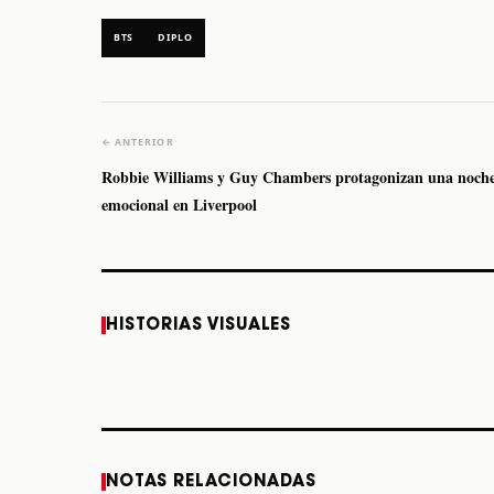
BTS
DIPLO
← ANTERIOR
Robbie Williams y Guy Chambers protagonizan una noch
emocional en Liverpool
Caifanes regresa a
Fallece Felipe Staiti,
HISTORIAS VISUALES
Monterrey el próximo
guitarrista de Los
12 de diciembre
Enanitos Verdes, a
los 64 años
STORY
STORY
NOTAS RELACIONADAS