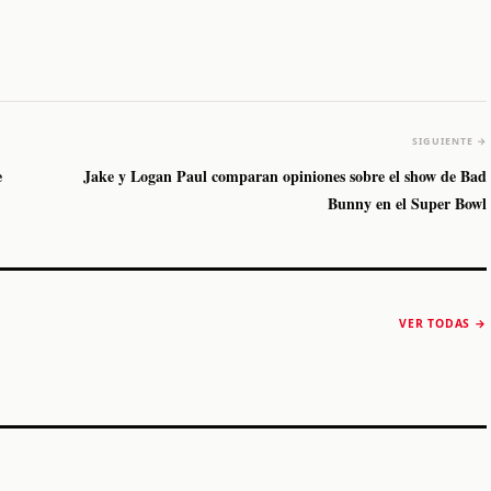
SIGUIENTE →
e
Jake y Logan Paul comparan opiniones sobre el show de Bad
Bunny en el Super Bowl
The Strokes anuncia
Karol G luce y
“Reality Awaits The
conquista Coachella
VER TODAS →
World 2026”
2026
Machaca Fest 2
STORY
STORY
STORY