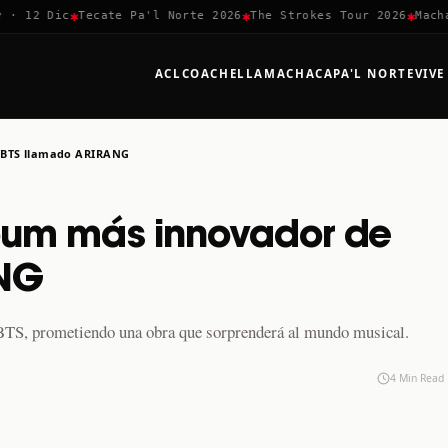
✱
✱
✱
12 Dic
Tecate Pa'l Norte 2026
The Strokes Tour 2026
Machaca 
ACL
COACHELLA
MACHACA
PA'L NORTE
VIVE
e BTS llamado ARIRANG
lbum más innovador de
ANG
TS, prometiendo una obra que sorprenderá al mundo musical.
4 Min Read