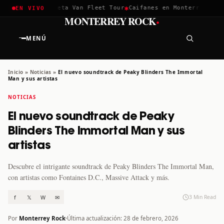
✱
✱
hella 2026
Greta Van Fleet Tour
Caifanes en Monterrey · 12 D
EN VIVO
·
MONTERREY ROCK
MENÚ
Inicio
»
Noticias
»
El nuevo soundtrack de Peaky Blinders The Immortal
Man y sus artistas
NOTICIAS
El nuevo soundtrack de Peaky
Blinders The Immortal Man y sus
artistas
Descubre el intrigante soundtrack de Peaky Blinders The Immortal Man,
con artistas como Fontaines D.C., Massive Attack y más.
f
𝕏
W
✉
3 Min Read
Por
Monterrey Rock
Última actualización: 28 de febrero, 2026