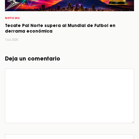
NOTICIAS
Tecate Pal Norte supera al Mundial de Futbol en
derrama económica
1 Jul, 2026
Deja un comentario
Comentario
Nombre