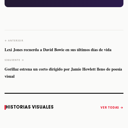
← ANTERIOR
Lexi Jones recuerda a David Bowie en sus últimos días de vida
SIGUIENTE →
Gorillaz estrena un corto dirigido por Jamie Hewlett lleno de poesía
visual
Caifanes regresa
Fallece Felipe
The Strokes
Karol 
HISTORIAS VISUALES
VER TODAS →
a Monterrey el
Staiti, guitarrista
anuncia “Reality
conqu
próximo 12 de
de Los Enanitos
Awaits The World
Coach
diciembre
Verdes, a los 64
2026”
años
STORY
STORY
STORY
STOR