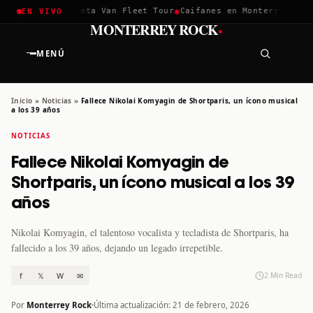
✱
✱
hella 2026
Greta Van Fleet Tour
Caifanes en Monterrey · 12 D
EN VIVO
·
MONTERREY ROCK
MENÚ
Inicio
»
Noticias
»
Fallece Nikolai Komyagin de Shortparis, un ícono musical
a los 39 años
NOTICIAS
Fallece Nikolai Komyagin de
Shortparis, un ícono musical a los 39
años
Nikolai Komyagin, el talentoso vocalista y tecladista de Shortparis, ha
fallecido a los 39 años, dejando un legado irrepetible.
f
𝕏
W
✉
2 Min Read
Por
Monterrey Rock
Última actualización: 21 de febrero, 2026