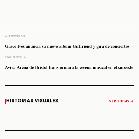
← ANTERIOR
Grace Ives anuncia su nuevo álbum Girlfriend y gira de conciertos
SIGUIENTE →
Aviva Arena de Bristol transformará la escena musical en el suroeste
Caifanes regresa
Fallece Felipe
The Strokes
Karol 
HISTORIAS VISUALES
VER TODAS →
a Monterrey el
Staiti, guitarrista
anuncia “Reality
conqu
próximo 12 de
de Los Enanitos
Awaits The World
Coach
diciembre
Verdes, a los 64
2026”
años
STORY
STORY
STORY
STOR