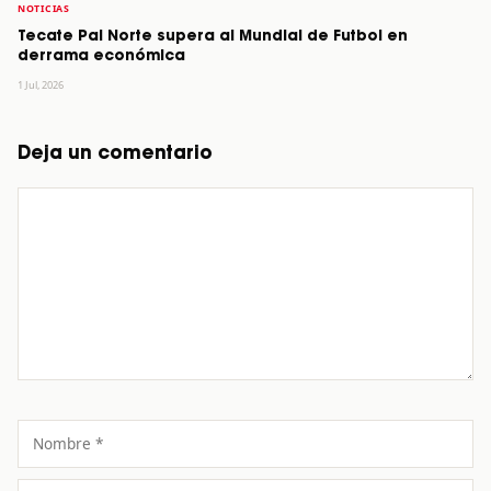
NOTICIAS
Tecate Pal Norte supera al Mundial de Futbol en
derrama económica
1 Jul, 2026
Deja un comentario
Comentario
Nombre
Correo