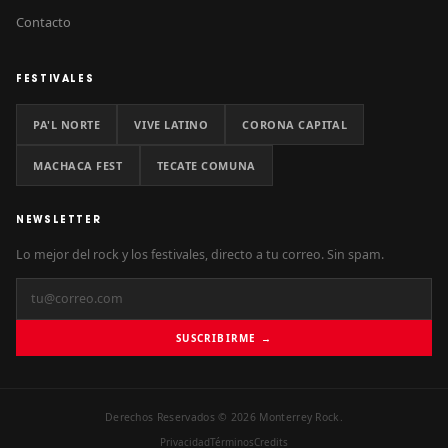
Contacto
FESTIVALES
PA'L NORTE
VIVE LATINO
CORONA CAPITAL
MACHACA FEST
TECATE COMUNA
NEWSLETTER
Lo mejor del rock y los festivales, directo a tu correo. Sin spam.
SUSCRIBIRME →
Derechos Reservados © 2026 Monterrey Rock.
Privacidad
Términos
Credits