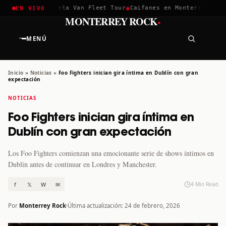
✱
✱
hella 2026
Greta Van Fleet Tour
Caifanes en Monterrey · 12 D
EN VIVO
·
MONTERREY ROCK
MENÚ
Inicio
»
Noticias
»
Foo Fighters inician gira íntima en Dublín con gran
expectación
NOTICIAS
Foo Fighters inician gira íntima en
Dublín con gran expectación
Los Foo Fighters comienzan una emocionante serie de shows íntimos en
Dublín antes de continuar en Londres y Manchester.
f
𝕏
W
✉
4 Min Read
Por
Monterrey Rock
Última actualización: 24 de febrero, 2026