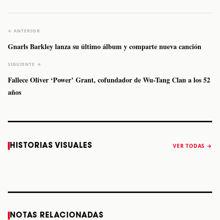
← ANTERIOR
Gnarls Barkley lanza su último álbum y comparte nueva canción
SIGUIENTE →
Fallece Oliver ‘Power’ Grant, cofundador de Wu-Tang Clan a los 52
años
Caifanes regresa
Fallece Felipe
The Strokes
Karol 
HISTORIAS VISUALES
VER TODAS →
a Monterrey el
Staiti, guitarrista
anuncia “Reality
conqu
próximo 12 de
de Los Enanitos
Awaits The World
Coach
diciembre
Verdes, a los 64
2026”
años
STORY
STORY
STORY
STOR
NOTAS RELACIONADAS