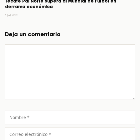
Tecate Pal Norte supera al Mundial de Futbol en
derrama económica
1 Jul, 2026
Deja un comentario
Comentario
Nombre
Correo
electrónico