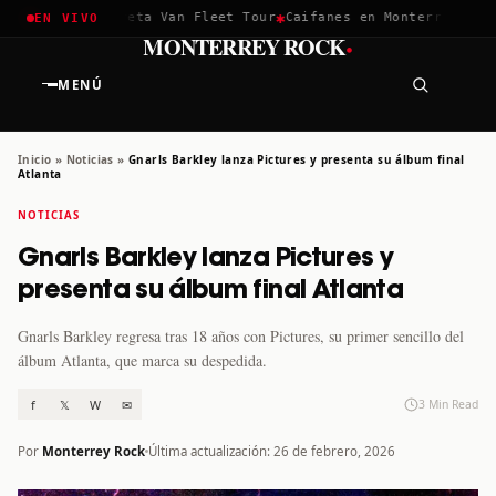
✱
✱
hella 2026
Greta Van Fleet Tour
Caifanes en Monterrey · 12 D
EN VIVO
·
MONTERREY ROCK
MENÚ
Inicio
»
Noticias
»
Gnarls Barkley lanza Pictures y presenta su álbum final
Atlanta
NOTICIAS
Gnarls Barkley lanza Pictures y
presenta su álbum final Atlanta
Gnarls Barkley regresa tras 18 años con Pictures, su primer sencillo del
álbum Atlanta, que marca su despedida.
f
𝕏
W
✉
3 Min Read
Por
Monterrey Rock
Última actualización: 26 de febrero, 2026