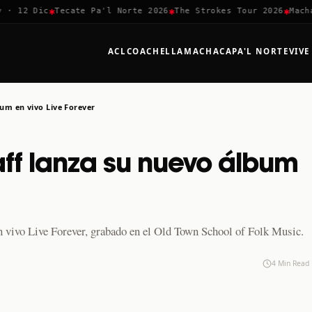
✱
✱
✱
12 Dic
Tecate Pa'l Norte 2026
The Strokes Tour 2026
Machaca 
ACL
COACHELLA
MACHACA
PA'L NORTE
VIVE
bum en vivo Live Forever
Raff lanza su nuevo álbum
n vivo Live Forever, grabado en el Old Town School of Folk Music.
4 Min Read