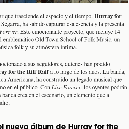
Hurray for
r que trasciende el espacio y el tiempo.
 Segarra, ha sabido capturar esa esencia y la presenta
 Forever
. Este emocionante proyecto, que incluye 14
n el emblemático Old Town School of Folk Music, un
úsica folk y su atmósfera íntima.
mocionado a sus seguidores, quienes han podido
ay for the Riff Raff
a lo largo de los años. La banda,
ica Americana, ha construido un legado musical que
omo en el público. Con
Live Forever
, los oyentes podrán
a banda crea en el escenario, un elemento que a
udio.
el nuevo álbum de Hurray for the