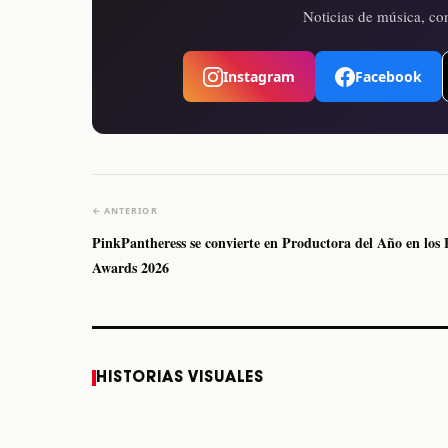
Noticias de música, con
Instagram
Facebook
← ANTERIOR
PinkPantheress se convierte en Productora del Año en los
Awards 2026
Caifanes regresa a
Fallece Felipe Staiti,
HISTORIAS VISUALES
Monterrey el próximo
guitarrista de Los
12 de diciembre
Enanitos Verdes, a
los 64 años
STORY
STORY