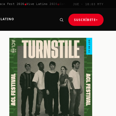
✱
✱
✱
✱
Fest 2026
Vive Latino 2026
Corona Capital
Coachella 2026
Gr
JUE · 18:03 MTY
 LATINO
SUSCRÍBETE
→