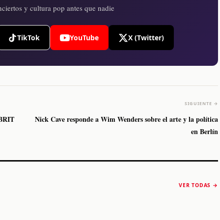
ciertos y cultura pop antes que nadie
TikTok
YouTube
X (Twitter)
SIGUIENTE →
 BRIT
Nick Cave responde a Wim Wenders sobre el arte y la política
en Berlín
The Strokes anuncia
Karol G luce y
“Reality Awaits The
conquista Coachella
VER TODAS →
World 2026”
2026
Machaca Fest 2
STORY
STORY
STORY