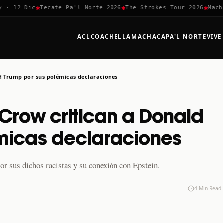
✱
✱
✱
 12 Dic
Tecate Pa'l Norte 2026
The Strokes Tour 2026
Machaca
ACL
COACHELLA
MACHACA
PA'L NORTE
VIVE
ld Trump por sus polémicas declaraciones
 Crow critican a Donald
micas declaraciones
r sus dichos racistas y su conexión con Epstein.
4 Min Read