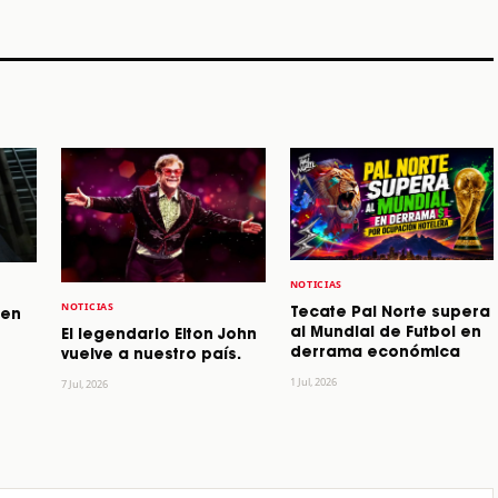
STORY
STORY
STORY
NOTICIAS
NOTICIAS
Tecate Pal Norte supera
 en
al Mundial de Futbol en
El legendario Elton John
derrama económica
vuelve a nuestro país.
1 Jul, 2026
7 Jul, 2026