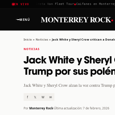
✱
✱
✱
Coachella 2026
Greta Van Fleet Tour
Caifanes en Monterrey ·
EN VIVO
·
MONTERREY ROCK
MENÚ
Inicio
»
Noticias
»
Jack White y Sheryl Crow critican a Dona
NOTICIAS
Jack White y Sheryl
Trump por sus polé
Jack White y Sheryl Crow alzan la voz contra Trump po
f
𝕏
W
✉
Por
Monterrey Rock
Última actualización: 7 de febrero, 2026