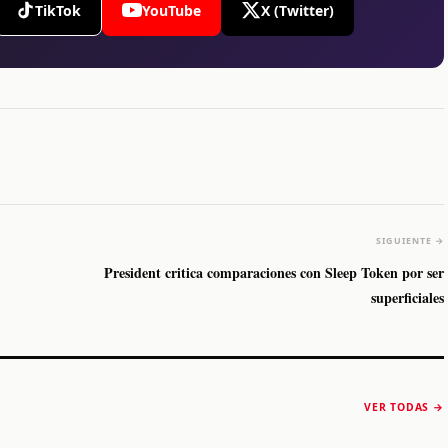
TikTok
YouTube
X (Twitter)
SIGUIENTE →
President critica comparaciones con Sleep Token por ser
superficiales
The Strokes anuncia
Karol G luce y
“Reality Awaits The
conquista Coachella
VER TODAS →
World 2026”
2026
Machaca Fest 2