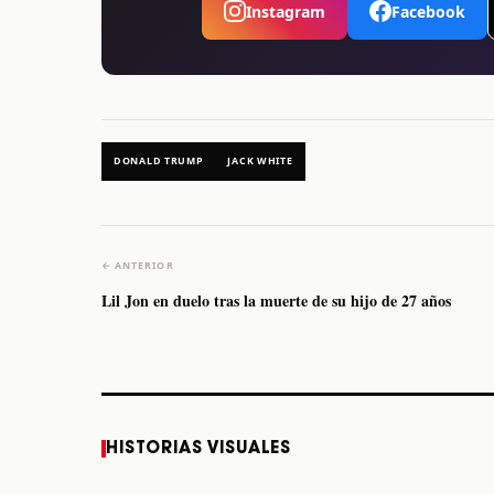
Instagram
Facebook
DONALD TRUMP
JACK WHITE
← ANTERIOR
Lil Jon en duelo tras la muerte de su hijo de 27 años
Caifanes regresa a
Fallece Felipe Staiti,
HISTORIAS VISUALES
Monterrey el próximo
guitarrista de Los
12 de diciembre
Enanitos Verdes, a
los 64 años