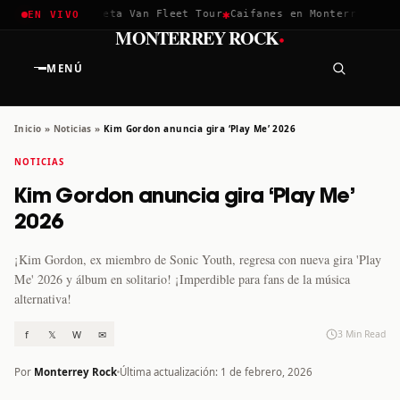
✱
✱
hella 2026
Greta Van Fleet Tour
Caifanes en Monterrey · 12 D
EN VIVO
·
MONTERREY ROCK
MENÚ
Inicio
»
Noticias
»
Kim Gordon anuncia gira ‘Play Me’ 2026
NOTICIAS
Kim Gordon anuncia gira ‘Play Me’
2026
¡Kim Gordon, ex miembro de Sonic Youth, regresa con nueva gira 'Play
Me' 2026 y álbum en solitario! ¡Imperdible para fans de la música
alternativa!
f
𝕏
W
✉
3 Min Read
Por
Monterrey Rock
Última actualización: 1 de febrero, 2026