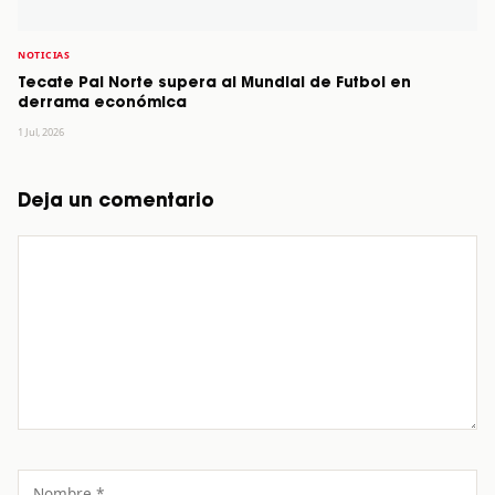
NOTICIAS
Tecate Pal Norte supera al Mundial de Futbol en
derrama económica
1 Jul, 2026
Deja un comentario
Comentario
Nombre