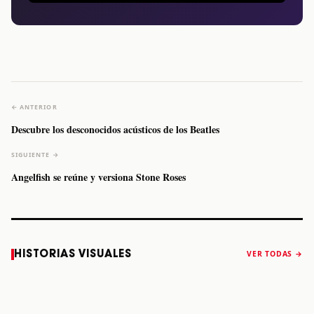
← ANTERIOR
Descubre los desconocidos acústicos de los Beatles
SIGUIENTE →
Angelfish se reúne y versiona Stone Roses
Caifanes regresa
Fallece Felipe
The Strokes
Karol 
HISTORIAS VISUALES
VER TODAS →
a Monterrey el
Staiti, guitarrista
anuncia “Reality
conqu
próximo 12 de
de Los Enanitos
Awaits The World
Coach
diciembre
Verdes, a los 64
2026”
años
STORY
STORY
STORY
STOR