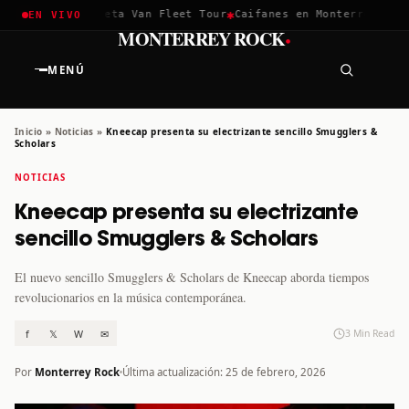
✱
✱
hella 2026
Greta Van Fleet Tour
Caifanes en Monterrey · 12 D
EN VIVO
·
MONTERREY ROCK
MENÚ
Inicio
»
Noticias
»
Kneecap presenta su electrizante sencillo Smugglers &
Scholars
NOTICIAS
Kneecap presenta su electrizante
sencillo Smugglers & Scholars
El nuevo sencillo Smugglers & Scholars de Kneecap aborda tiempos
revolucionarios en la música contemporánea.
f
𝕏
W
✉
3 Min Read
Por
Monterrey Rock
Última actualización: 25 de febrero, 2026