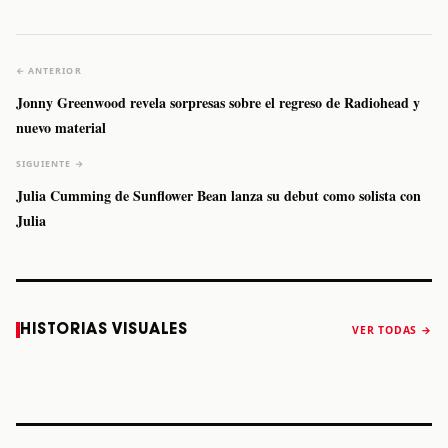
← ANTERIOR
Jonny Greenwood revela sorpresas sobre el regreso de Radiohead y
nuevo material
SIGUIENTE →
Julia Cumming de Sunflower Bean lanza su debut como solista con
Julia
Caifanes regresa
Fallece Felipe
The Strokes
Karol 
HISTORIAS VISUALES
VER TODAS →
a Monterrey el
Staiti, guitarrista
anuncia “Reality
conqu
próximo 12 de
de Los Enanitos
Awaits The World
Coach
diciembre
Verdes, a los 64
2026”
años
STORY
STORY
STORY
STOR