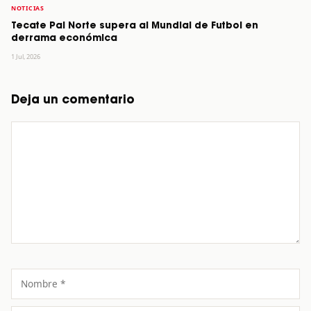
NOTICIAS
Tecate Pal Norte supera al Mundial de Futbol en
derrama económica
1 Jul, 2026
Deja un comentario
Comentario
Nombre