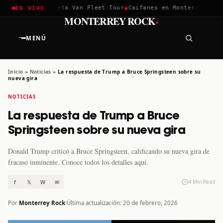
✱
✱
hella 2026
Greta Van Fleet Tour
Caifanes en Monterrey · 12 D
EN VIVO
·
MONTERREY ROCK
MENÚ
Inicio
»
Noticias
»
La respuesta de Trump a Bruce Springsteen sobre su
nueva gira
NOTICIAS
La respuesta de Trump a Bruce
Springsteen sobre su nueva gira
Donald Trump criticó a Bruce Springsteen, calificando su nueva gira de
fracaso inminente. Conoce todos los detalles aquí.
f
𝕏
W
✉
4 Min Read
Por
Monterrey Rock
Última actualización: 20 de febrero, 2026