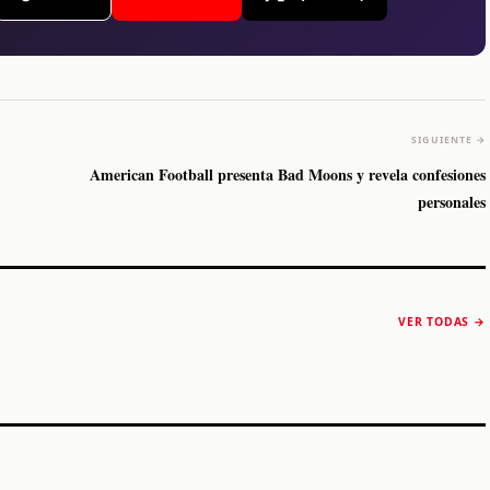
SIGUIENTE →
American Football presenta Bad Moons y revela confesiones
personales
The Strokes anuncia
Karol G luce y
“Reality Awaits The
conquista Coachella
VER TODAS →
World 2026”
2026
Machaca Fest 2
STORY
STORY
STORY