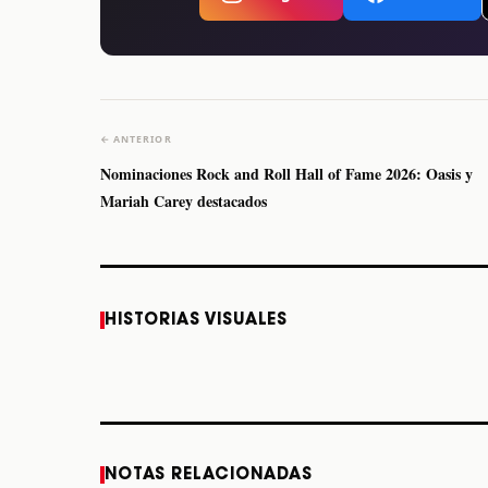
← ANTERIOR
Nominaciones Rock and Roll Hall of Fame 2026: Oasis y
Mariah Carey destacados
Caifanes regresa a
Fallece Felipe Staiti,
HISTORIAS VISUALES
Monterrey el próximo
guitarrista de Los
12 de diciembre
Enanitos Verdes, a
los 64 años
STORY
STORY
NOTAS RELACIONADAS