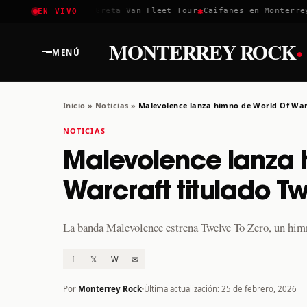
✱
✱
✱
Coachella 2026
Greta Van Fleet Tour
Caifanes en Monterrey ·
EN VIVO
·
MONTERREY ROCK
MENÚ
Inicio
»
Noticias
»
Malevolence lanza himno de World Of Warc
NOTICIAS
Malevolence lanza 
Warcraft titulado Tw
La banda Malevolence estrena Twelve To Zero, un himn
f
𝕏
W
✉
Por
Monterrey Rock
Última actualización: 25 de febrero, 2026