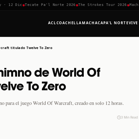
✱
✱
✱
 12 Dic
Tecate Pa'l Norte 2026
The Strokes Tour 2026
Machaca
ACL
COACHELLA
MACHACA
PA'L NORTE
VIVE
raft titulado Twelve To Zero
himno de World Of
elve To Zero
o para el juego World Of Warcraft, creado en solo 12 horas.
3 Min Read