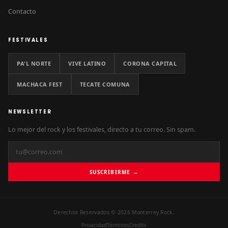
Contacto
FESTIVALES
PA'L NORTE
VIVE LATINO
CORONA CAPITAL
MACHACA FEST
TECATE COMUNA
NEWSLETTER
Lo mejor del rock y los festivales, directo a tu correo. Sin spam.
SUSCRIBIRME →
Derechos Reservados © 2026 Monterrey Rock.
Privacidad
Términos
Credits