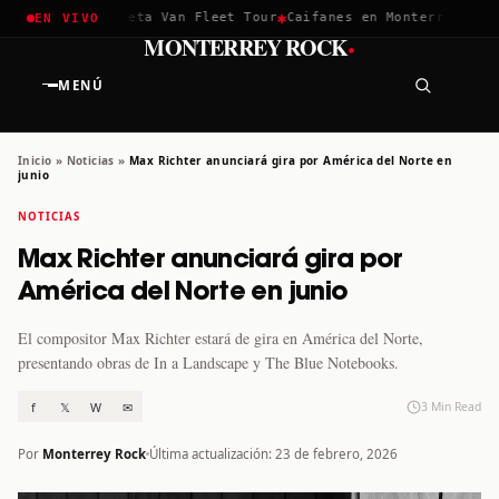
✱
✱
hella 2026
Greta Van Fleet Tour
Caifanes en Monterrey · 12 D
EN VIVO
·
MONTERREY ROCK
MENÚ
Inicio
»
Noticias
»
Max Richter anunciará gira por América del Norte en
junio
NOTICIAS
Max Richter anunciará gira por
América del Norte en junio
El compositor Max Richter estará de gira en América del Norte,
presentando obras de In a Landscape y The Blue Notebooks.
f
𝕏
W
✉
3 Min Read
Por
Monterrey Rock
Última actualización: 23 de febrero, 2026