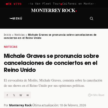
✱
✱
hella 2026
Greta Van Fleet Tour
Caifanes en Monterrey · 12 D
EN VIVO
·
MONTERREY ROCK
MENÚ
Inicio
»
Noticias
»
Michale Graves se pronuncia sobre cancelaciones de
conciertos en el Reino Unido
NOTICIAS
Michale Graves se pronuncia sobre
cancelaciones de conciertos en el
Reino Unido
El exvocalista de Misfits, Michale Graves, comenta sobre la cancelación
de sus shows en el Reino Unido por sus opiniones políticas.
f
𝕏
W
✉
4 Min Read
Por
Monterrey Rock
Última actualización: 18 de febrero, 2026