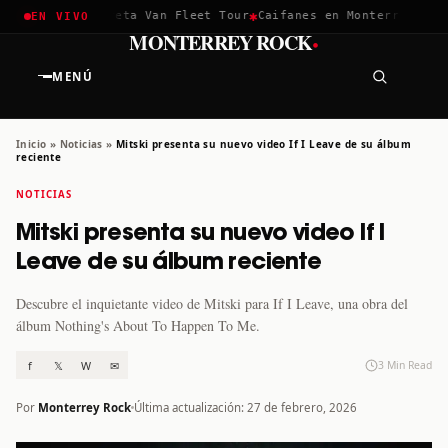
✱
✱
hella 2026
Greta Van Fleet Tour
Caifanes en Monterrey · 12 D
EN VIVO
·
MONTERREY ROCK
MENÚ
Inicio
»
Noticias
»
Mitski presenta su nuevo video If I Leave de su álbum
reciente
NOTICIAS
Mitski presenta su nuevo video If I
Leave de su álbum reciente
Descubre el inquietante video de Mitski para If I Leave, una obra del
álbum Nothing's About To Happen To Me.
f
𝕏
W
✉
3 Min Read
Por
Monterrey Rock
Última actualización: 27 de febrero, 2026