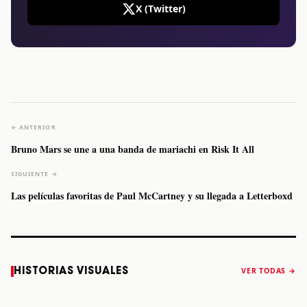
X (Twitter)
← ANTERIOR
Bruno Mars se une a una banda de mariachi en Risk It All
SIGUIENTE →
Las películas favoritas de Paul McCartney y su llegada a Letterboxd
Caifanes regresa
Fallece Felipe
The Strokes
Karol 
HISTORIAS VISUALES
VER TODAS →
a Monterrey el
Staiti, guitarrista
anuncia “Reality
conqu
próximo 12 de
de Los Enanitos
Awaits The World
Coach
diciembre
Verdes, a los 64
2026”
años