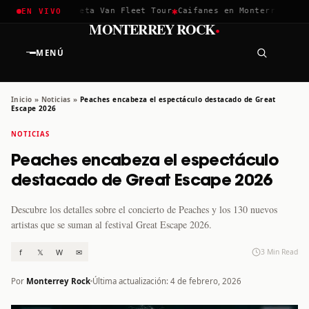
✱
✱
hella 2026
Greta Van Fleet Tour
Caifanes en Monterrey · 12 D
EN VIVO
·
MONTERREY ROCK
MENÚ
Inicio
»
Noticias
»
Peaches encabeza el espectáculo destacado de Great
Escape 2026
NOTICIAS
Peaches encabeza el espectáculo
destacado de Great Escape 2026
Descubre los detalles sobre el concierto de Peaches y los 130 nuevos
artistas que se suman al festival Great Escape 2026.
f
𝕏
W
✉
3 Min Read
Por
Monterrey Rock
Última actualización: 4 de febrero, 2026