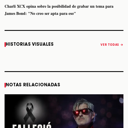
Charli XCX opina sobre la posibilidad de grabar un tema para
James Bond: "No creo ser apta para eso"
Caifanes regresa
Fallece Felipe
The Strokes
Karol 
HISTORIAS VISUALES
VER TODAS →
a Monterrey el
Staiti, guitarrista
anuncia “Reality
conqu
próximo 12 de
de Los Enanitos
Awaits The World
Coach
diciembre
Verdes, a los 64
2026”
años
STORY
STORY
STORY
STOR
NOTAS RELACIONADAS