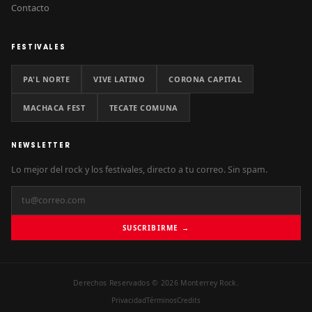
Contacto
FESTIVALES
PA'L NORTE
VIVE LATINO
CORONA CAPITAL
MACHACA FEST
TECATE COMUNA
NEWSLETTER
Lo mejor del rock y los festivales, directo a tu correo. Sin spam.
SUSCRIBIRME →
Derechos Reservados © 2026 Monterrey Rock.
Privacidad
Términos
Credits