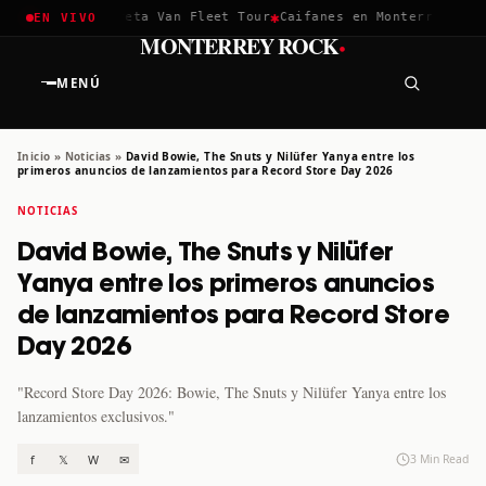
✱
✱
hella 2026
Greta Van Fleet Tour
Caifanes en Monterrey · 12 D
EN VIVO
·
MONTERREY ROCK
MENÚ
Inicio
»
Noticias
»
David Bowie, The Snuts y Nilüfer Yanya entre los
primeros anuncios de lanzamientos para Record Store Day 2026
NOTICIAS
David Bowie, The Snuts y Nilüfer
Yanya entre los primeros anuncios
de lanzamientos para Record Store
Day 2026
"Record Store Day 2026: Bowie, The Snuts y Nilüfer Yanya entre los
lanzamientos exclusivos."
f
𝕏
W
✉
3 Min Read