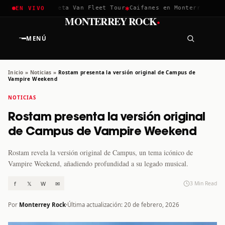
✱
✱
hella 2026
Greta Van Fleet Tour
Caifanes en Monterrey · 12 D
EN VIVO
·
MONTERREY ROCK
MENÚ
Inicio
»
Noticias
»
Rostam presenta la versión original de Campus de
Vampire Weekend
NOTICIAS
Rostam presenta la versión original
de Campus de Vampire Weekend
Rostam revela la versión original de Campus, un tema icónico de
Vampire Weekend, añadiendo profundidad a su legado musical.
f
𝕏
W
✉
3 Min Read
Por
Monterrey Rock
Última actualización: 20 de febrero, 2026