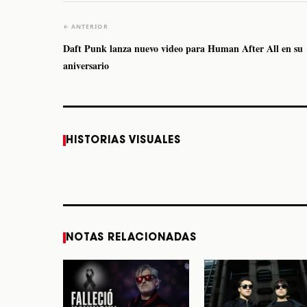
← ANTERIOR
Daft Punk lanza nuevo video para Human After All en su
aniversario
Caifanes regresa a
Fallece Felipe Staiti,
HISTORIAS VISUALES
Monterrey el próximo
guitarrista de Los
12 de diciembre
Enanitos Verdes, a
los 64 años
STORY
STORY
NOTAS RELACIONADAS