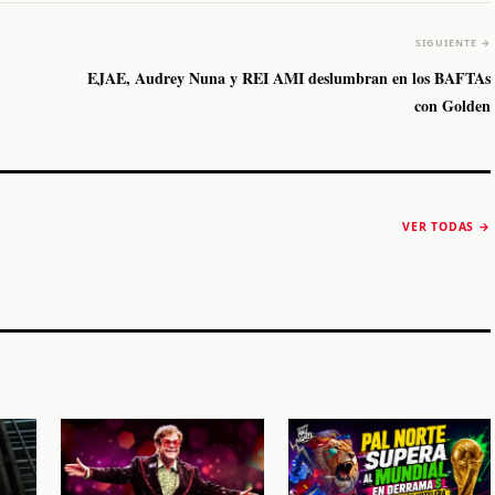
SIGUIENTE →
EJAE, Audrey Nuna y REI AMI deslumbran en los BAFTAs
con Golden
The Strokes anuncia
Karol G luce y
“Reality Awaits The
conquista Coachella
VER TODAS →
World 2026”
2026
Machaca Fest 2
STORY
STORY
STORY