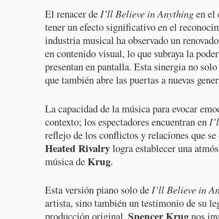
El renacer de
I’ll Believe in Anything
en el 
tener un efecto significativo en el reconoc
industria musical ha observado un renovado i
en contenido visual, lo que subraya la poder
presentan en pantalla. Esta sinergia no solo
que también abre las puertas a nuevas gener
La capacidad de la música para evocar emoci
contexto; los espectadores encuentran en
I’
reflejo de los conflictos y relaciones que se 
Heated Rivalry
logra establecer una atmósf
Krug
música de
.
Esta versión piano solo de
I’ll Believe in A
artista, sino también un testimonio de su le
Spencer Krug
producción original,
nos inv