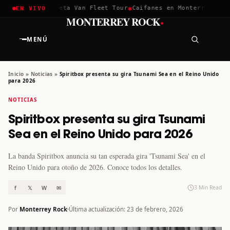
✱
✱
hella 2026
Greta Van Fleet Tour
Caifanes en Monterrey · 12 D
EN VIVO
·
MONTERREY ROCK
MENÚ
Inicio
»
Noticias
»
Spiritbox presenta su gira Tsunami Sea en el Reino Unido
para 2026
NOTICIAS
Spiritbox presenta su gira Tsunami
Sea en el Reino Unido para 2026
La banda Spiritbox anuncia su tan esperada gira 'Tsunami Sea' en el
Reino Unido para otoño de 2026. Conoce todos los detalles.
f
𝕏
W
✉
3 Min Read
Por
Monterrey Rock
Última actualización: 23 de febrero, 2026