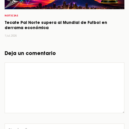
NOTICIAS
Tecate Pal Norte supera al Mundial de Futbol en
derrama económica
1 Jul, 2026
Deja un comentario
Comentario
Nombre