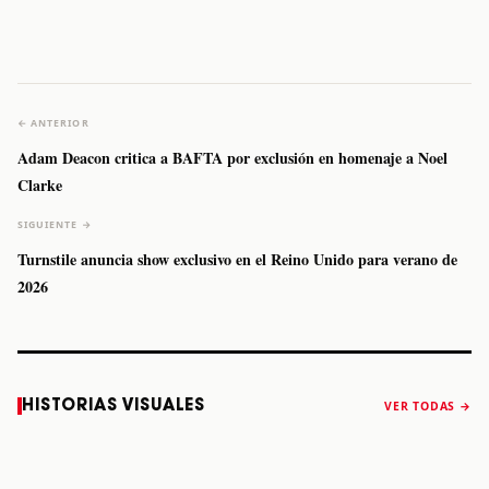
← ANTERIOR
Adam Deacon critica a BAFTA por exclusión en homenaje a Noel
Clarke
SIGUIENTE →
Turnstile anuncia show exclusivo en el Reino Unido para verano de
2026
Caifanes regresa
Fallece Felipe
The Strokes
Karol 
HISTORIAS VISUALES
VER TODAS →
a Monterrey el
Staiti, guitarrista
anuncia “Reality
conqu
próximo 12 de
de Los Enanitos
Awaits The World
Coach
diciembre
Verdes, a los 64
2026”
años
STORY
STORY
STORY
STOR