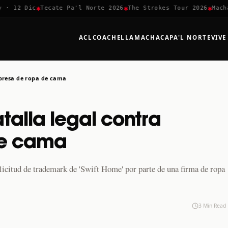
✱
✱
✱
 12 Dic
Tecate Pa'l Norte 2026
The Strokes Tour 2026
Machaca
ACL
COACHELLA
MACHACA
PA'L NORTE
VIVE
mpresa de ropa de cama
talla legal contra
de cama
olicitud de trademark de 'Swift Home' por parte de una firma de ropa
3 Min Read