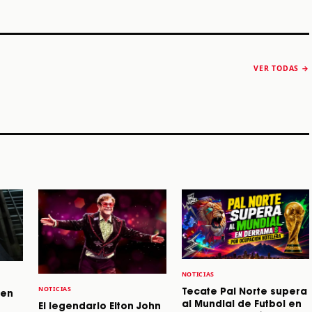
The Strokes anuncia
Karol G luce y
“Reality Awaits The
conquista Coachella
VER TODAS →
World 2026”
2026
Machaca Fest 2
STORY
STORY
STORY
NOTICIAS
NOTICIAS
Tecate Pal Norte supera
 en
al Mundial de Futbol en
El legendario Elton John