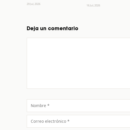
29 Jul, 2026
16 Jul, 2026
Deja un comentario
Comentario
Nombre
Correo
electrónico