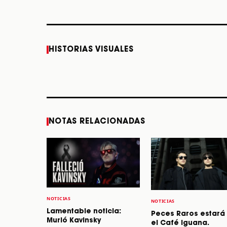
Caifanes regresa a
Fallece Felipe Staiti,
HISTORIAS VISUALES
Monterrey el próximo
guitarrista de Los
12 de diciembre
Enanitos Verdes, a
los 64 años
STORY
STORY
NOTAS RELACIONADAS
NOTICIAS
NOTICIAS
Lamentable noticia:
Peces Raros estará
Murió Kavinsky
el Café Iguana.