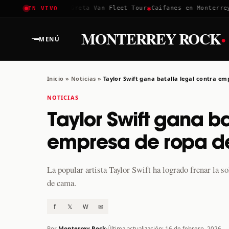
✱
✱
✱
Coachella 2026
Greta Van Fleet Tour
Caifanes en Monterrey ·
EN VIVO
·
MONTERREY ROCK
MENÚ
Inicio
»
Noticias
»
Taylor Swift gana batalla legal contra e
NOTICIAS
Taylor Swift gana ba
empresa de ropa 
La popular artista Taylor Swift ha logrado frenar la s
de cama.
f
𝕏
W
✉
Por
Monterrey Rock
Última actualización: 16 de febrero, 2026