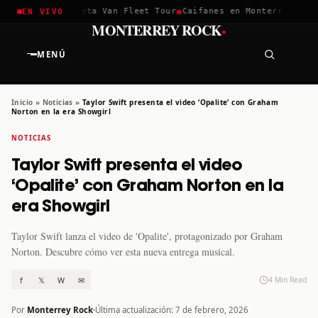
✱
✱
hella 2026
Greta Van Fleet Tour
Caifanes en Monterrey · 12 D
EN VIVO
·
MONTERREY ROCK
MENÚ
Inicio
»
Noticias
»
Taylor Swift presenta el video ‘Opalite’ con Graham
Norton en la era Showgirl
NOTICIAS
Taylor Swift presenta el video
‘Opalite’ con Graham Norton en la
era Showgirl
Taylor Swift lanza el video de 'Opalite', protagonizado por Graham
Norton. Descubre cómo ver esta nueva entrega musical.
f
𝕏
W
✉
4 Min Read
Por
Monterrey Rock
Última actualización: 7 de febrero, 2026