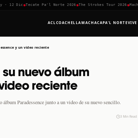
✱
✱
✱
· 12 Dic
Tecate Pa'l Norte 2026
The Strokes Tour 2026
Machac
ACL
COACHELLA
MACHACA
PA'L NORTE
VIVE
essence y un video reciente
a su nuevo álbum
video reciente
o álbum Paradessence junto a un video de su nuevo sencillo.
3 Min Read