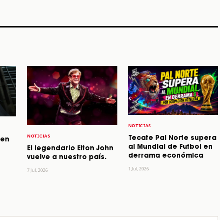
STORY
STORY
STORY
NOTICIAS
NOTICIAS
Tecate Pal Norte supera
 en
al Mundial de Futbol en
El legendario Elton John
derrama económica
vuelve a nuestro país.
1 Jul, 2026
7 Jul, 2026