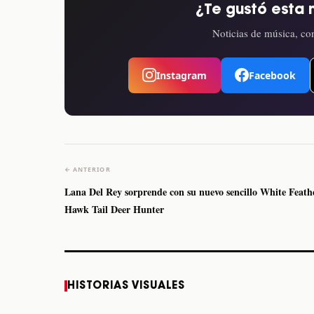
¿Te gustó esta 
Noticias de música, con
Instagram
Facebook
← ANTERIOR
Lana Del Rey sorprende con su nuevo sencillo White Feath
Hawk Tail Deer Hunter
Caifanes regresa a
Fallece Felipe Staiti,
HISTORIAS VISUALES
Monterrey el próximo
guitarrista de Los
12 de diciembre
Enanitos Verdes, a
los 64 años