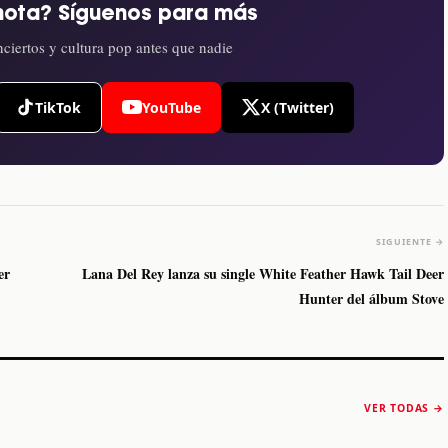
nota? Síguenos para más
ciertos y cultura pop antes que nadie
TikTok
YouTube
X (Twitter)
SIGUIENTE →
er
Lana Del Rey lanza su single White Feather Hawk Tail Deer
Hunter del álbum Stove
The Strokes anuncia
Karol G luce y
“Reality Awaits The
conquista Coachella
VER TODAS →
World 2026”
2026
Machaca Fest 2