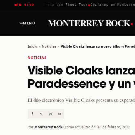
✱
✱
✱
Coachella 2026
Greta Van Fleet Tour
Caifanes en Monterrey 
EN VIVO
·
MONTERREY ROCK
MENÚ
Inicio
»
Noticias
»
Visible Cloaks lanza su nuevo álbum Parad
NOTICIAS
Visible Cloaks lanz
Paradessence y un 
El dúo electrónico Visible Cloaks presenta su esperad
f
𝕏
W
✉
Por
Monterrey Rock
Última actualización: 18 de febrero, 2026