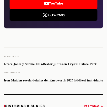
YouTube
X (Twitter)
← ANTERIOR
Grace Jones y Sophie Ellis-Bextor juntas en Crystal Palace Park
SIGUIENTE →
Iron Maiden revela detalles del Knebworth 2026 EddFest inolvidable
Caifanes regresa
Fallece Felipe
The Strokes
Karol 
HISTORIAS VISUALES
VER TODAS →