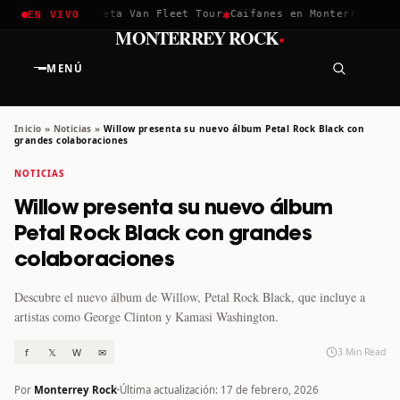
✱
✱
chella 2026
Greta Van Fleet Tour
Caifanes en Monterrey · 12 
EN VIVO
·
MONTERREY ROCK
MENÚ
Inicio
»
Noticias
»
Willow presenta su nuevo álbum Petal Rock Black con
grandes colaboraciones
NOTICIAS
Willow presenta su nuevo álbum
Petal Rock Black con grandes
colaboraciones
Descubre el nuevo álbum de Willow, Petal Rock Black, que incluye a
artistas como George Clinton y Kamasi Washington.
f
𝕏
W
✉
3 Min Read
Por
Monterrey Rock
Última actualización: 17 de febrero, 2026