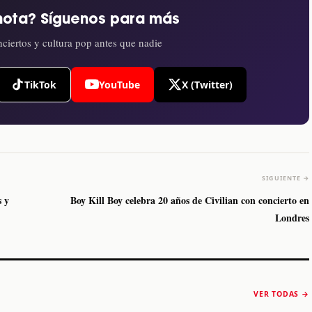
nota? Síguenos para más
ciertos y cultura pop antes que nadie
TikTok
YouTube
X (Twitter)
SIGUIENTE →
s y
Boy Kill Boy celebra 20 años de Civilian con concierto en
Londres
The Strokes anuncia
Karol G luce y
“Reality Awaits The
conquista Coachella
VER TODAS →
World 2026”
2026
Machaca Fest 2