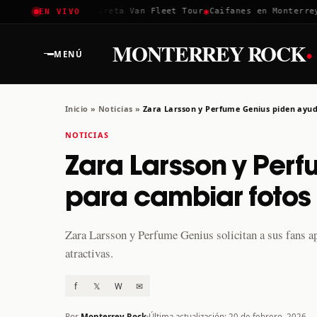
✱
✱
✱
Coachella 2026
Greta Van Fleet Tour
Caifanes en Monterrey ·
EN VIVO
·
MONTERREY ROCK
MENÚ
Inicio
»
Noticias
»
Zara Larsson y Perfume Genius piden ayu
NOTICIAS
Zara Larsson y Per
para cambiar fotos
Zara Larsson y Perfume Genius solicitan a sus fans a
atractivas.
f
𝕏
W
✉
Por
Monterrey Rock
Última actualización: 20 de febrero, 2026