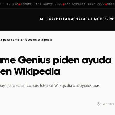
✱
✱
✱
 12 Dic
Tecate Pa'l Norte 2026
The Strokes Tour 2026
Machaca
ACL
COACHELLA
MACHACA
PA'L NORTE
VIVE
da para cambiar fotos en Wikipedia
fume Genius piden ayuda
 en Wikipedia
poyo para actualizar sus fotos en Wikipedia a imágenes más
4 Min Read