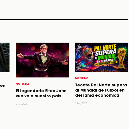
STORY
STORY
STORY
NOTICIAS
NOTICIAS
Tecate Pal Norte supera
 en
al Mundial de Futbol en
El legendario Elton John
derrama económica
vuelve a nuestro país.
1 Jul, 2026
7 Jul, 2026