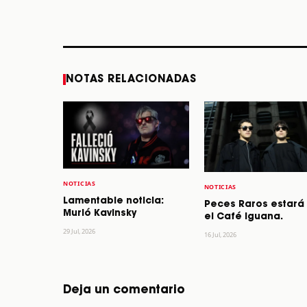
los 64 años
STORY
STORY
NOTAS RELACIONADAS
NOTICIAS
NOTICIAS
Lamentable noticia:
Peces Raros estará
Murió Kavinsky
el Café Iguana.
29 Jul, 2026
16 Jul, 2026
Deja un comentario