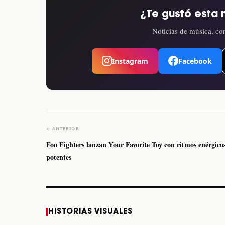
¿Te gustó esta 
Noticias de música, con
Instagram
Facebook
← ANTERIOR
Foo Fighters lanzan Your Favorite Toy con ritmos enérgico
potentes
Caifanes regresa a
Fallece Felipe Staiti,
HISTORIAS VISUALES
Monterrey el próximo
guitarrista de Los
12 de diciembre
Enanitos Verdes, a