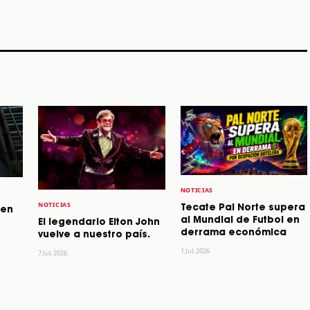
STORY
STORY
STORY
NOTICIAS
NOTICIAS
Tecate Pal Norte supera
 en
al Mundial de Futbol en
El legendario Elton John
derrama económica
vuelve a nuestro país.
1 Jul, 2026
7 Jul, 2026