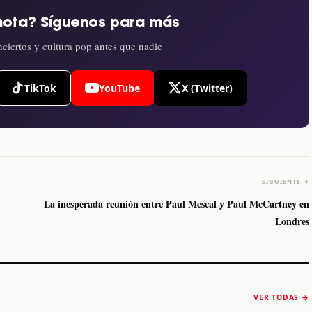
nota? Síguenos para más
ciertos y cultura pop antes que nadie
TikTok
YouTube
X (Twitter)
SIGUIENTE →
La inesperada reunión entre Paul Mescal y Paul McCartney en
Londres
The Strokes anuncia
Karol G luce y
“Reality Awaits The
conquista Coachella
VER TODAS →
World 2026”
2026
Machaca Fest 2