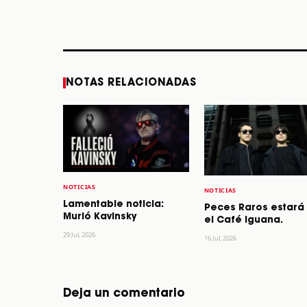
los 64 años
STORY
STORY
NOTAS RELACIONADAS
NOTICIAS
NOTICIAS
Lamentable noticia:
Peces Raros estará
Murió Kavinsky
el Café Iguana.
29 Jul, 2026
16 Jul, 2026
Deja un comentario