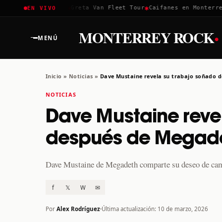
✱
✱
✱
Coachella 2026
Greta Van Fleet Tour
Caifanes en Monterrey ·
EN VIVO
·
MONTERREY ROCK
MENÚ
Inicio
»
Noticias
»
Dave Mustaine revela su trabajo soñado 
NOTICIAS
Dave Mustaine reve
después de Megad
Dave Mustaine de Megadeth comparte su deseo de cambia
f
𝕏
W
✉
Por
Alex Rodríguez
Última actualización: 10 de marzo, 2026