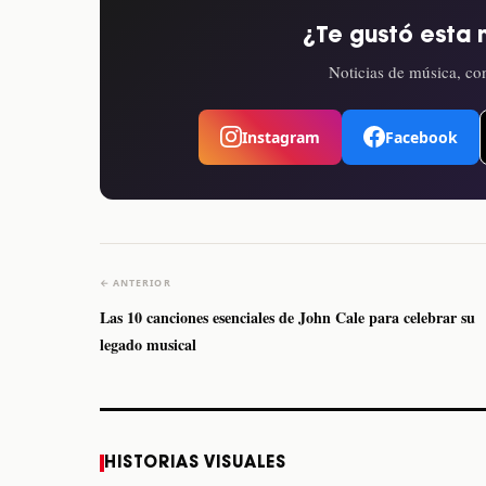
¿Te gustó esta 
Noticias de música, con
Instagram
Facebook
← ANTERIOR
Las 10 canciones esenciales de John Cale para celebrar su
legado musical
Caifanes regresa a
Fallece Felipe Staiti,
HISTORIAS VISUALES
Monterrey el próximo
guitarrista de Los
12 de diciembre
Enanitos Verdes, a