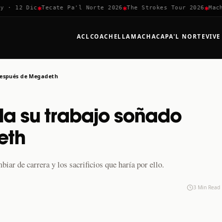
✱
✱
✱
 12 Dic
Tecate Pa'l Norte 2026
The Strokes Tour 2026
Machaca
ACL
COACHELLA
MACHACA
PA'L NORTE
VIVE
después de Megadeth
la su trabajo soñado
eth
r de carrera y los sacrificios que haría por ello.
3 Min Read