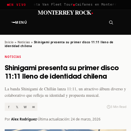
✱
✱
hella 2026
Greta Van Fleet Tour
Caifanes en Monterrey · 12 D
EN VIVO
·
MONTERREY ROCK
MENÚ
Inicio
»
Noticias
»
Shinigami presenta su primer disco 11:11 lleno de
identidad chilena
NOTICIAS
Shinigami presenta su primer disco
11:11 lleno de identidad chilena
La banda Shinigami de Chillán lanza 11:11, un atractivo álbum diverso y
colaborativo que refleja su identidad y propuesta musical.
f
𝕏
W
✉
3 Min Read
Por
Alex Rodríguez
Última actualización: 24 de marzo, 2026