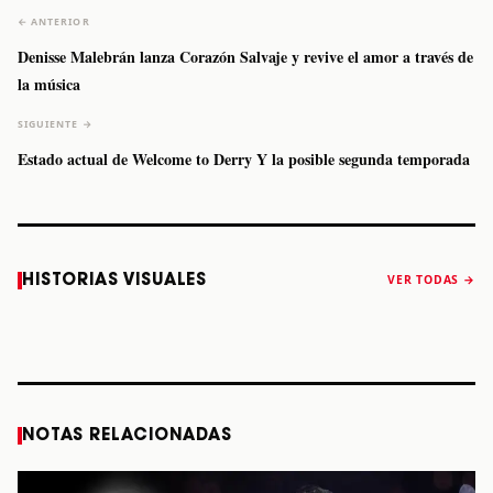
← ANTERIOR
Denisse Malebrán lanza Corazón Salvaje y revive el amor a través de
la música
SIGUIENTE →
Estado actual de Welcome to Derry Y la posible segunda temporada
Caifanes regresa
Fallece Felipe
The Strokes
Karol 
HISTORIAS VISUALES
VER TODAS →
a Monterrey el
Staiti, guitarrista
anuncia “Reality
conqu
próximo 12 de
de Los Enanitos
Awaits The World
Coach
diciembre
Verdes, a los 64
2026”
años
STORY
STORY
STORY
STOR
NOTAS RELACIONADAS