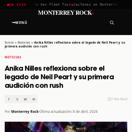
✱
✱
ella 2026
Greta Van Fleet Tour
Caifanes en Monterrey · 12 Di
EN VIVO
·
MONTERREY ROCK
MENÚ
Inicio
»
Noticias
»
Anika Nilles reflexiona sobre el legado de Neil Peart y su
primera audición con rush
NOTICIAS
Anika Nilles reflexiona sobre el
legado de Neil Peart y su primera
audición con rush
f
𝕏
W
✉
7 Min Read
Por
Monterrey Rock
Última actualización: 8 de abril, 2026