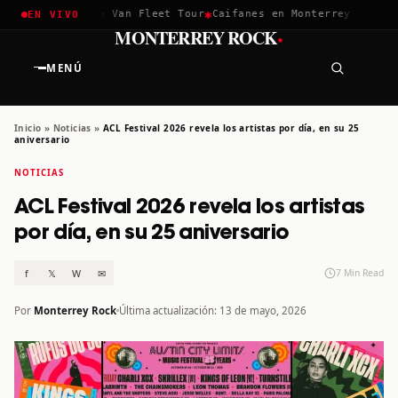
✱
✱
✱
a 2026
Greta Van Fleet Tour
Caifanes en Monterrey · 12 Dic
T
EN VIVO
·
MONTERREY ROCK
MENÚ
Inicio
»
Noticias
»
ACL Festival 2026 revela los artistas por día, en su 25
aniversario
NOTICIAS
ACL Festival 2026 revela los artistas
por día, en su 25 aniversario
f
𝕏
W
✉
7 Min Read
Por
Monterrey Rock
Última actualización: 13 de mayo, 2026