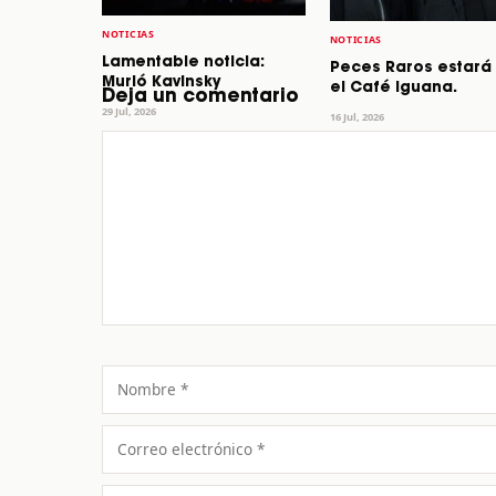
NOTICIAS
NOTICIAS
Lamentable noticia:
Peces Raros estará
Murió Kavinsky
el Café Iguana.
Deja un comentario
29 Jul, 2026
16 Jul, 2026
Comentario
Nombre
Correo
electrónico