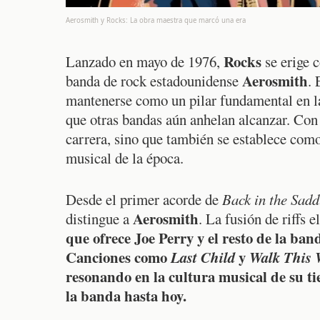
Aerosmith y Rocks: La obra maestra que marcó una era
Rocks
Lanzado en mayo de 1976,
se erige 
Aerosmith
banda de rock estadounidense
. 
mantenerse como un pilar fundamental en la
que otras bandas aún anhelan alcanzar. Con
carrera, sino que también se establece com
musical de la época.
Desde el primer acorde de
Back in the Sadd
Aerosmith
distingue a
. La fusión de riffs 
que ofrece
Joe Perry
y el resto de la ban
Canciones como
Last Child
y
Walk This 
resonando en la cultura musical de su t
la banda hasta hoy.