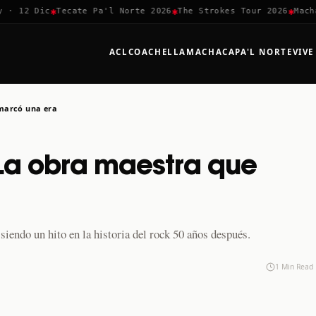
✱
✱
✱
 12 Dic
Tecate Pa'l Norte 2026
The Strokes Tour 2026
Machaca
ACL
COACHELLA
MACHACA
PA'L NORTE
VIVE
marcó una era
 La obra maestra que
endo un hito en la historia del rock 50 años después.
1 Min Read