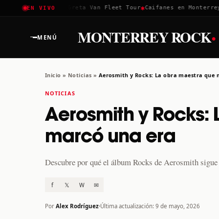
✱
✱
✱
Coachella 2026
Greta Van Fleet Tour
Caifanes en Monterrey ·
EN VIVO
·
MONTERREY ROCK
MENÚ
Inicio
»
Noticias
»
Aerosmith y Rocks: La obra maestra que 
NOTICIAS
Aerosmith y Rocks:
marcó una era
Descubre por qué el álbum Rocks de Aerosmith sigue si
f
𝕏
W
✉
Por
Alex Rodríguez
Última actualización: 9 de mayo, 2026