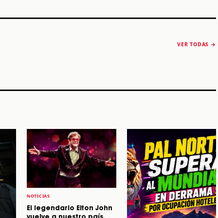
VER TODAS →
NOTICIAS
El legendario Elton John
vuelve a nuestro país.