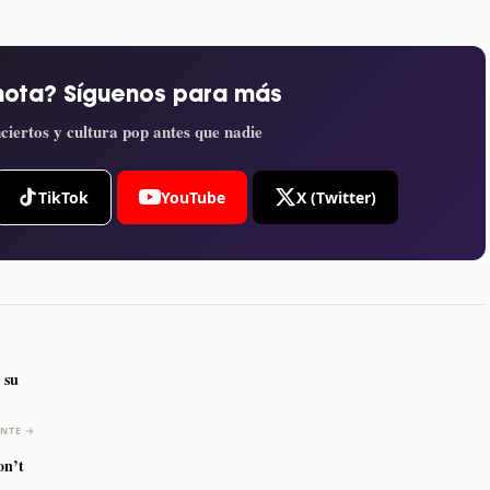
nota? Síguenos para más
ciertos y cultura pop antes que nadie
TikTok
YouTube
X (Twitter)
 su
ENTE →
on’t