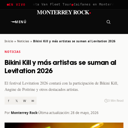
✱
✱
hella 2026
Greta Van Fleet Tour
Caifanes en Monterrey · 12 D
EN VIVO
·
MONTERREY ROCK
MENÚ
Inicio
»
Noticias
»
Bikini Kill y más artistas se suman al Levitation 2026
NOTICIAS
Bikini Kill y más artistas se suman al
Levitation 2026
El festival Levitation 2026 contará con la participación de Bikini Kill,
Angine de Poitrine y otros destacados artistas.
f
𝕏
W
✉
3 Min Read
Por
Monterrey Rock
Última actualización: 28 de mayo, 2026