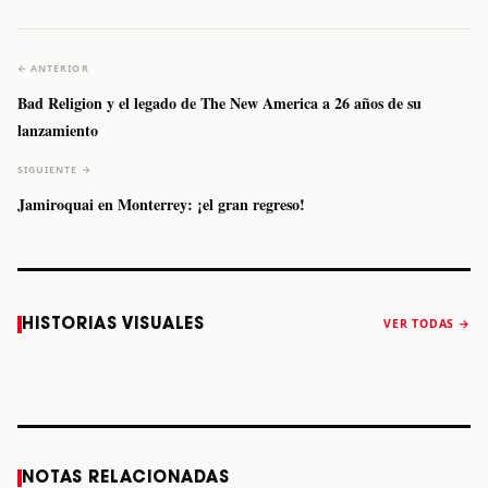
← ANTERIOR
Bad Religion y el legado de The New America a 26 años de su
lanzamiento
SIGUIENTE →
Jamiroquai en Monterrey: ¡el gran regreso!
Caifanes regresa
Fallece Felipe
The Strokes
Karol 
HISTORIAS VISUALES
VER TODAS →
a Monterrey el
Staiti, guitarrista
anuncia “Reality
conqu
próximo 12 de
de Los Enanitos
Awaits The World
Coach
diciembre
Verdes, a los 64
2026”
años
STORY
STORY
STORY
STOR
NOTAS RELACIONADAS