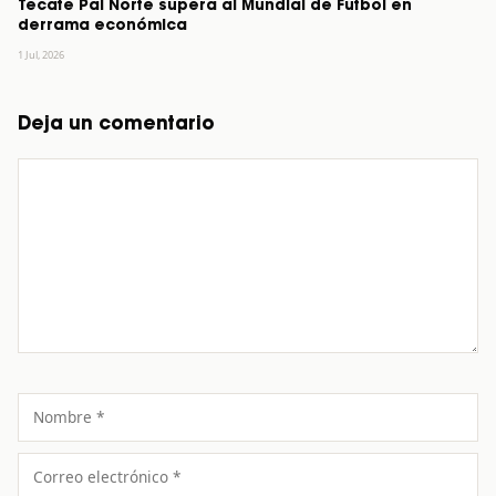
Tecate Pal Norte supera al Mundial de Futbol en
derrama económica
1 Jul, 2026
Deja un comentario
Comentario
Nombre
Correo
electrónico