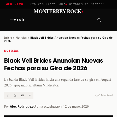
✱
✱
hella 2026
Greta Van Fleet Tour
Caifanes en Monterrey · 12 D
EN VIVO
·
MONTERREY ROCK
MENÚ
Inicio
»
Noticias
»
Black Veil Brides Anuncian Nuevas Fechas para su Gira de
2026
NOTICIAS
Black Veil Brides Anuncian Nuevas
Fechas para su Gira de 2026
La banda Black Veil Brides inicia una segunda fase de su gira en August
2026, apoyando su álbum Vindicator.
f
𝕏
W
✉
3 Min Read
Por
Alex Rodríguez
Última actualización: 12 de mayo, 2026