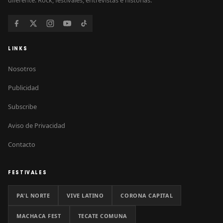
diferente. Rock, festivales, entrevistas e historias.
LINKS
Nosotros
Publicidad
Subscribe
Aviso de Privacidad
Contacto
FESTIVALES
PA'L NORTE
VIVE LATINO
CORONA CAPITAL
MACHACA FEST
TECATE COMUNA