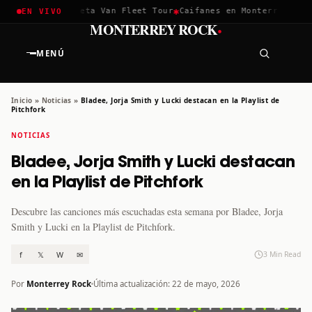
✱
✱
hella 2026
Greta Van Fleet Tour
Caifanes en Monterrey · 12 D
EN VIVO
·
MONTERREY ROCK
MENÚ
Inicio
»
Noticias
»
Bladee, Jorja Smith y Lucki destacan en la Playlist de
Pitchfork
NOTICIAS
Bladee, Jorja Smith y Lucki destacan
en la Playlist de Pitchfork
Descubre las canciones más escuchadas esta semana por Bladee, Jorja
Smith y Lucki en la Playlist de Pitchfork.
f
𝕏
W
✉
3 Min Read
Por
Monterrey Rock
Última actualización: 22 de mayo, 2026