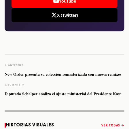
YouTube
X (Twitter)
← ANTERIOR
New Order presenta su colección remasterizada con nuevos remixes
SIGUIENTE →
Diputado Schalper analiza el ajuste ministerial del Presidente Kast
Caifanes regresa
Fallece Felipe
The Strokes
Karol 
HISTORIAS VISUALES
VER TODAS →
a Monterrey el
Staiti, guitarrista
anuncia “Reality
conqu