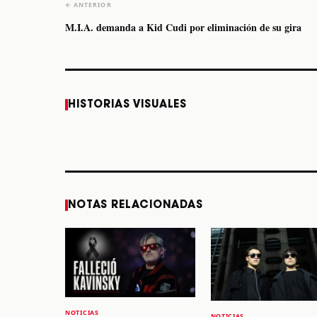
← ANTERIOR
M.I.A. demanda a Kid Cudi por eliminación de su gira
Caifanes regresa a
Fallece Felipe Staiti,
HISTORIAS VISUALES
Monterrey el próximo
guitarrista de Los
12 de diciembre
Enanitos Verdes, a
los 64 años
STORY
STORY
NOTAS RELACIONADAS
NOTICIAS
NOTICIAS