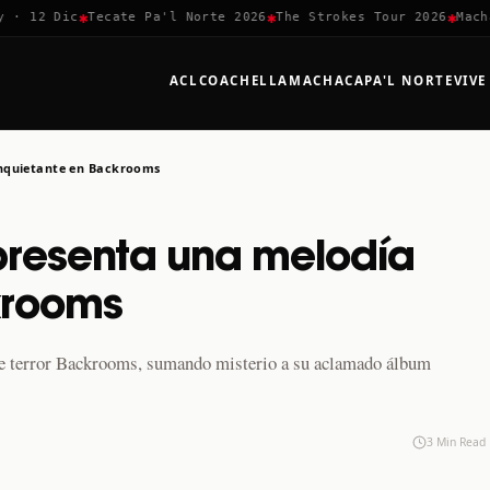
✱
✱
✱
 12 Dic
Tecate Pa'l Norte 2026
The Strokes Tour 2026
Machaca
ACL
COACHELLA
MACHACA
PA'L NORTE
VIVE
inquietante en Backrooms
presenta una melodía
krooms
 de terror Backrooms, sumando misterio a su aclamado álbum
3 Min Read