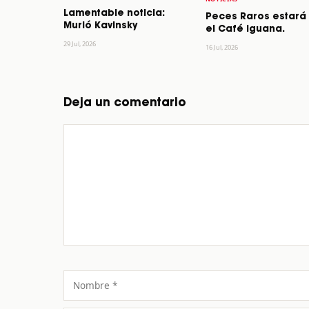
Lamentable noticia:
Peces Raros estará
Murió Kavinsky
el Café Iguana.
29 Jul, 2026
16 Jul, 2026
Deja un comentario
Comentario
Nombre