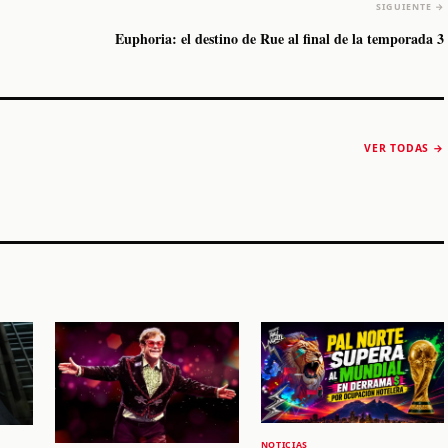
SIGUIENTE →
Euphoria: el destino de Rue al final de la temporada 3
The Strokes anuncia
Karol G luce y
“Reality Awaits The
conquista Coachella
VER TODAS →
World 2026”
2026
Machaca Fest 2
STORY
STORY
STORY
NOTICIAS