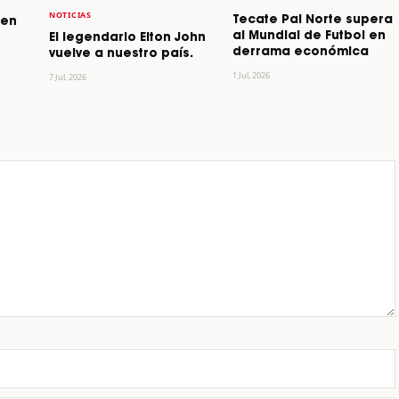
NOTICIAS
Tecate Pal Norte supera
 en
al Mundial de Futbol en
El legendario Elton John
derrama económica
vuelve a nuestro país.
1 Jul, 2026
7 Jul, 2026