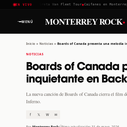
✱
✱
✱
Coachella 2026
Greta Van Fleet Tour
Caifanes en Monterrey ·
EN VIVO
·
MONTERREY ROCK
MENÚ
Inicio
»
Noticias
»
Boards of Canada presenta una melodía 
NOTICIAS
Boards of Canada 
inquietante en Bac
La nueva canción de Boards of Canada cierra el film
Inferno.
f
𝕏
W
✉
Por
Monterrey Rock
Última actualización: 31 de mayo, 2026