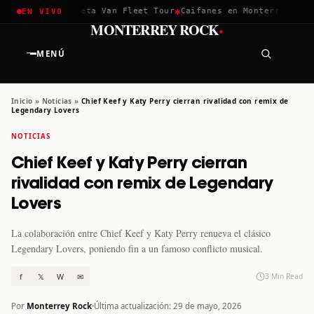
✱
✱
hella 2026
Greta Van Fleet Tour
Caifanes en Monterrey · 12 D
EN VIVO
·
MONTERREY ROCK
MENÚ
Inicio
»
Noticias
»
Chief Keef y Katy Perry cierran rivalidad con remix de
Legendary Lovers
NOTICIAS
Chief Keef y Katy Perry cierran
rivalidad con remix de Legendary
Lovers
La colaboración entre Chief Keef y Katy Perry renueva el clásico
Legendary Lovers, poniendo fin a un famoso conflicto musical.
f
𝕏
W
✉
3 Min Read
Por
Monterrey Rock
Última actualización: 29 de mayo, 2026