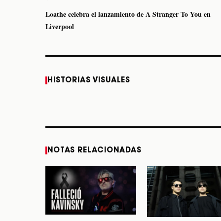
Loathe celebra el lanzamiento de A Stranger To You en
Liverpool
Caifanes regresa a
Fallece Felipe Staiti,
HISTORIAS VISUALES
Monterrey el próximo
guitarrista de Los
12 de diciembre
Enanitos Verdes, a
los 64 años
STORY
STORY
NOTAS RELACIONADAS