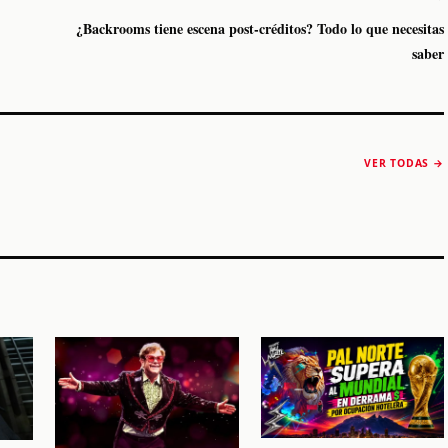
¿Backrooms tiene escena post-créditos? Todo lo que necesitas
saber
The Strokes anuncia
Karol G luce y
“Reality Awaits The
conquista Coachella
VER TODAS →
World 2026”
2026
Machaca Fest 2
STORY
STORY
STORY