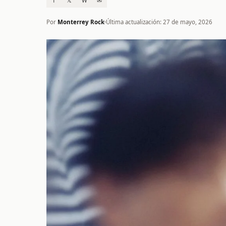
f
𝕏
W
✉
Por
Monterrey Rock
Última actualización: 27 de mayo, 2026