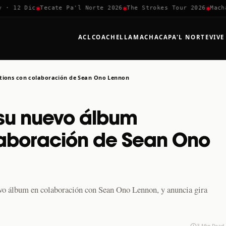
✱
✱
✱
 12 Dic
Tecate Pa'l Norte 2026
The Strokes Tour 2026
Machaca
ACL
COACHELLA
MACHACA
PA'L NORTE
VIVE
ctions con colaboración de Sean Ono Lennon
 su nuevo álbum
laboración de Sean Ono
uevo álbum en colaboración con Sean Ono Lennon, y anuncia gira
3 Min Read