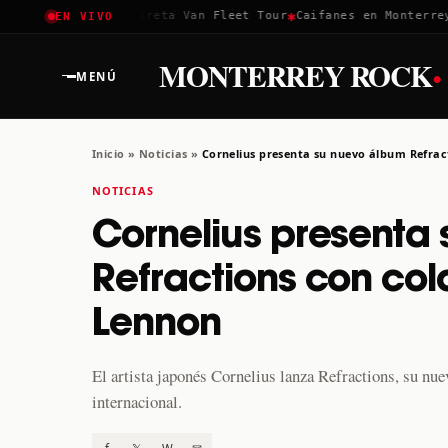
✱
✱
✱
Coachella 2026
Greta Van Fleet Tour
Caifanes en Monterrey ·
EN VIVO
·
MONTERREY ROCK
MENÚ
Inicio
»
Noticias
»
Cornelius presenta su nuevo álbum Refra
NOTICIAS
Cornelius presenta
Refractions con co
Lennon
El artista japonés Cornelius lanza Refractions, su n
internacional.