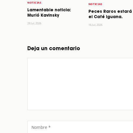
NOTICIAS
NOTICIAS
Lamentable noticia:
Peces Raros estará
Murió Kavinsky
el Café Iguana.
29 Jul, 2026
16 Jul, 2026
Deja un comentario
Comentario
Nombre