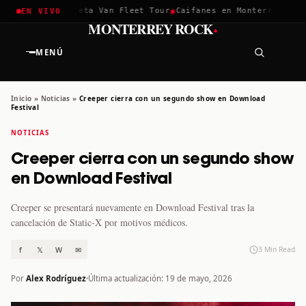
✱
✱
hella 2026
Greta Van Fleet Tour
Caifanes en Monterrey · 12 D
EN VIVO
·
MONTERREY ROCK
MENÚ
Inicio
»
Noticias
»
Creeper cierra con un segundo show en Download
Festival
NOTICIAS
Creeper cierra con un segundo show
en Download Festival
Creeper se presentará nuevamente en Download Festival tras la
cancelación de Static-X por motivos médicos.
f
𝕏
W
✉
3 Min Read
Por
Alex Rodríguez
Última actualización: 19 de mayo, 2026