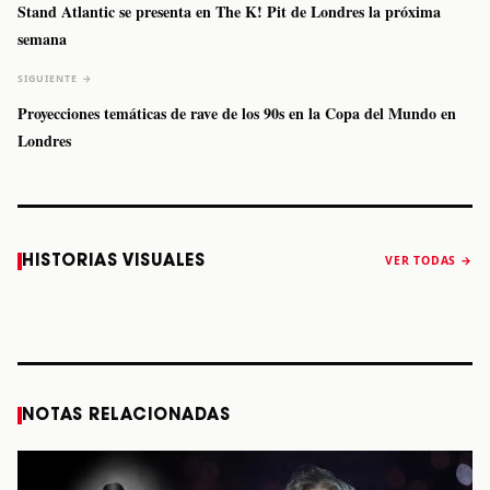
Stand Atlantic se presenta en The K! Pit de Londres la próxima
semana
SIGUIENTE →
Proyecciones temáticas de rave de los 90s en la Copa del Mundo en
Londres
Caifanes regresa
Fallece Felipe
The Strokes
Karol 
HISTORIAS VISUALES
VER TODAS →
a Monterrey el
Staiti, guitarrista
anuncia “Reality
conqu
próximo 12 de
de Los Enanitos
Awaits The World
Coach
diciembre
Verdes, a los 64
2026”
años
STORY
STORY
STORY
STOR
NOTAS RELACIONADAS