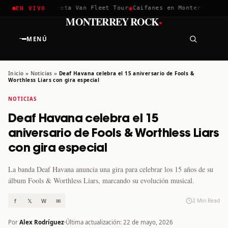
✱
✱
chella 2026
Greta Van Fleet Tour
Caifanes en Monterrey · 12 
EN VIVO
·
MONTERREY ROCK
MENÚ
Inicio
»
Noticias
»
Deaf Havana celebra el 15 aniversario de Fools &
Worthless Liars con gira especial
NOTICIAS
Deaf Havana celebra el 15
aniversario de Fools & Worthless Liars
con gira especial
La banda Deaf Havana anuncia una gira para celebrar los 15 años de su
álbum Fools & Worthless Liars, marcando su evolución musical.
f
𝕏
W
✉
2 Min Read
Por
Alex Rodríguez
Última actualización: 22 de mayo, 2026