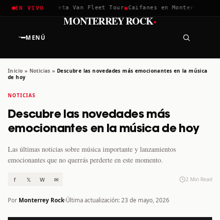
✱
✱
chella 2026
Greta Van Fleet Tour
Caifanes en Monterrey · 12 
EN VIVO
·
MONTERREY ROCK
MENÚ
Inicio
»
Noticias
»
Descubre las novedades más emocionantes en la música
de hoy
NOTICIAS
Descubre las novedades más
emocionantes en la música de hoy
Las últimas noticias sobre música importante y lanzamientos
emocionantes que no querrás perderte en este momento.
f
𝕏
W
✉
2 Min Read
Por
Monterrey Rock
Última actualización: 23 de mayo, 2026