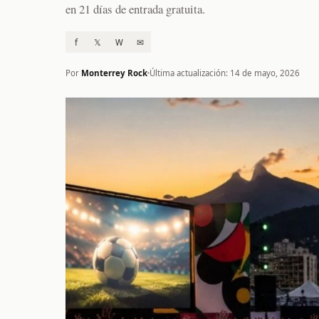
en 21 días de entrada gratuita.
f
𝕏
W
✉
Por
Monterrey Rock
Última actualización: 14 de mayo, 2026