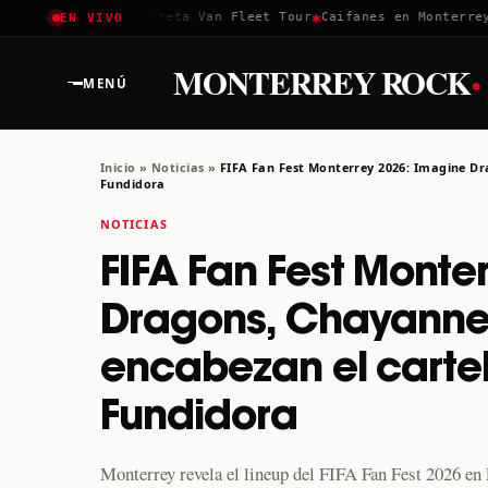
✱
✱
oachella 2026
Greta Van Fleet Tour
Caifanes en Monterrey · 1
EN VIVO
·
MONTERREY ROCK
MENÚ
Inicio
»
Noticias
»
FIFA Fan Fest Monterrey 2026: Imagine Dra
Fundidora
NOTICIAS
FIFA Fan Fest Monte
Dragons, Chayanne 
encabezan el cartel
Fundidora
Monterrey revela el lineup del FIFA Fan Fest 2026 e