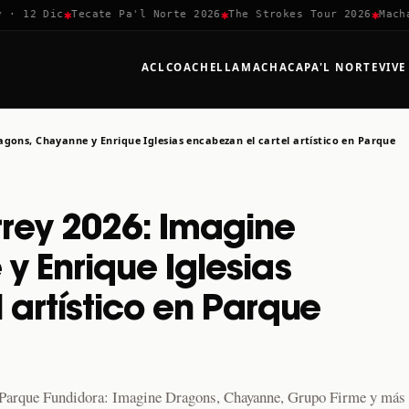
✱
✱
✱
2 Dic
Tecate Pa'l Norte 2026
The Strokes Tour 2026
Machaca 
ACL
COACHELLA
MACHACA
PA'L NORTE
VIVE
gons, Chayanne y Enrique Iglesias encabezan el cartel artístico en Parque
rrey 2026: Imagine
y Enrique Iglesias
 artístico en Parque
n Parque Fundidora: Imagine Dragons, Chayanne, Grupo Firme y más