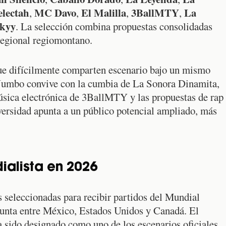
electah
MC Davo
El Malilla
3BallMTY
La
,
,
,
,
kyy
. La selección combina propuestas consolidadas
 regional regiomontano.
ue difícilmente comparten escenario bajo un mismo
y Jumbo convive con la cumbia de La Sonora Dinamita,
úsica electrónica de 3BallMTY y las propuestas de rap
ersidad apunta a un público potencial ampliado, más
alista en 2026
 seleccionadas para recibir partidos del Mundial
junta entre México, Estados Unidos y Canadá. El
 sido designado como uno de los escenarios oficiales