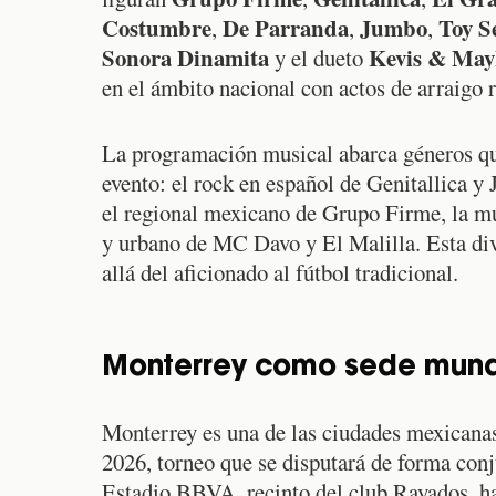
Costumbre
De Parranda
Jumbo
Toy S
,
,
,
Sonora Dinamita
Kevis & May
y el dueto
en el ámbito nacional con actos de arraigo
La programación musical abarca géneros q
evento: el rock en español de Genitallica 
el regional mexicano de Grupo Firme, la m
y urbano de MC Davo y El Malilla. Esta div
allá del aficionado al fútbol tradicional.
Monterrey como sede mundi
Monterrey es una de las ciudades mexicanas
2026, torneo que se disputará de forma con
Estadio BBVA, recinto del club Rayados, ha